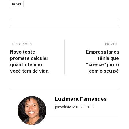
Rover
Navegação
Previous
Next
Previous
Next
post:
post:
Novo teste
Empresa lança
de
promete calcular
tênis que
Post
quanto tempo
“cresce” junto
você tem de vida
com o seu pé
Luzimara Fernandes
Jornalista MTB 2358-ES