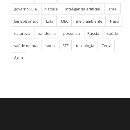
governo Lula
história
inteligência artificial
Israel
Jair Bolsonaro
Lula
MEC
meio ambiente
Nasa
natureza
pandemia
pesquisa
Rússia
saúde
saúde mental
sono
STF
tecnologia
Terra
água