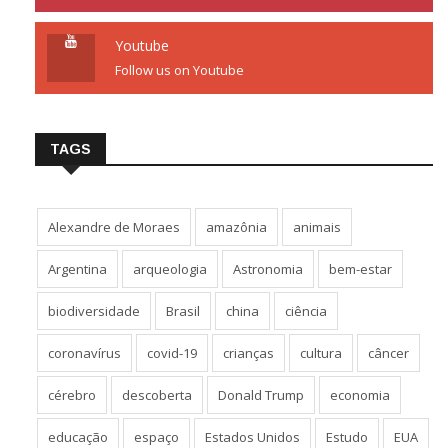
Youtube
Follow us on Youtube
TAGS
Alexandre de Moraes
amazônia
animais
Argentina
arqueologia
Astronomia
bem-estar
biodiversidade
Brasil
china
ciência
coronavírus
covid-19
crianças
cultura
câncer
cérebro
descoberta
Donald Trump
economia
educação
espaço
Estados Unidos
Estudo
EUA