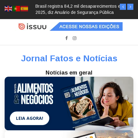
Brasil registra 84,2 mil desaparecimentos em
2025, diz Anuário de Segurança Pública
Jornal Fatos e Notícias
Notícias em geral
LEIA AGORA!