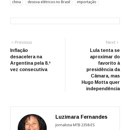
china
desova elétricos no Brasil
importação
Navegação
Previous
Next
Previous
Next
post:
post:
Inflação
Lula tenta se
de
desacelera na
aproximar do
Post
Argentina pela 8.ª
favorito à
vez consecutiva
presidência da
Câmara, mas
Hugo Motta quer
independência
Luzimara Fernandes
Jornalista MTB 2358-ES