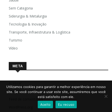
Saúde
Sem Categoria
Siderurgia & Metalurgia
Tecnologia & Inovação
Transporte, Infraestrutura & Logística
Turismo
Vídeo
META
Acessar
Utilizamos cookies para garantir a melhor experiência em nosso
Feed de posts
site. Se você continuar a usar este site, assumiremos que você
está satisfeito com ele.
Feed de comentários
Aceito
Eu recuso
WordPress.org