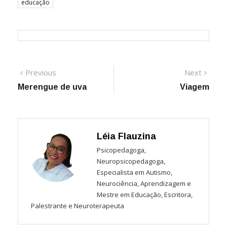
educação
Navegação
Previous
Next
Previous
Next
post:
post:
Merengue de uva
Viagem
de
Post
Léia Flauzina
Psicopedagoga,
Neuropsicopedagoga,
Especialista em Autismo,
Neurociência, Aprendizagem e
Mestre em Educação, Escritora,
Palestrante e Neuroterapeuta