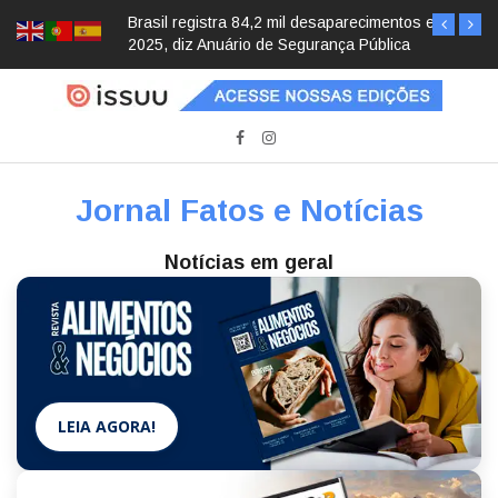
Brasil registra 84,2 mil desaparecimentos em
2025, diz Anuário de Segurança Pública
Jornal Fatos e Notícias
Notícias em geral
LEIA AGORA!