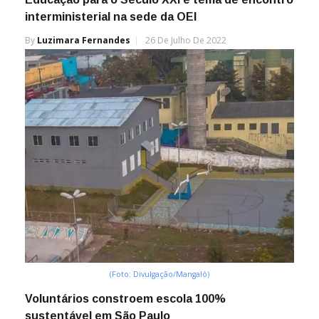
interministerial na sede da OEI
By
Luzimara Fernandes
26 De Julho De 2022
(Foto: Divulgação/Mangalô)
Voluntários constroem escola 100%
sustentável em São Paulo