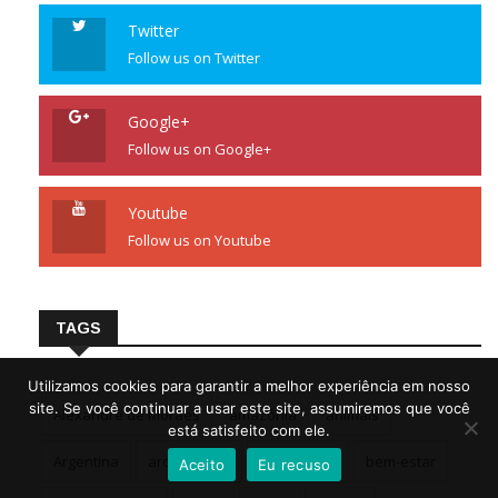
Twitter
Follow us on Twitter
Google+
Follow us on Google+
Youtube
Follow us on Youtube
TAGS
Utilizamos cookies para garantir a melhor experiência em nosso
site. Se você continuar a usar este site, assumiremos que você
Alexandre de Moraes
amazônia
animais
está satisfeito com ele.
Argentina
arqueologia
Astronomia
bem-estar
Aceito
Eu recuso