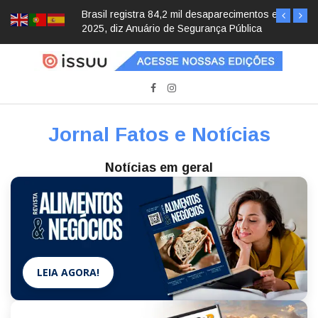
Brasil registra 84,2 mil desaparecimentos em
2025, diz Anuário de Segurança Pública
Jornal Fatos e Notícias
Notícias em geral
LEIA AGORA!