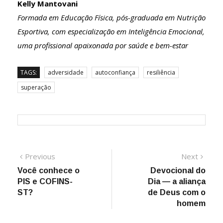
Kelly Mantovani
Formada em Educação Física, pós-graduada em Nutrição
Esportiva, com especialização em Inteligência Emocional,
uma profissional apaixonada por saúde e bem-estar
TAGS:
adversidade
autoconfiança
resiliência
superação
Navegação
Previous
Next
Previous
Next
post:
post:
Você conhece o
Devocional do
de
PIS e COFINS-
Dia — a aliança
Post
ST?
de Deus com o
homem