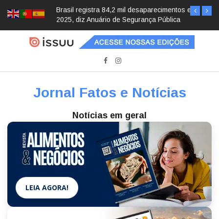
Brasil registra 84,2 mil desaparecimentos em
2025, diz Anuário de Segurança Pública
Jornal Fatos e Notícias
Notícias em geral
LEIA AGORA!