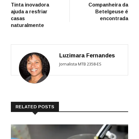
post:
post:
Tinta inovadora
Companheira da
de
ajuda a resfriar
Betelgeuse é
Post
casas
encontrada
naturalmente
Luzimara Fernandes
Jornalista MTB 2358-ES
RELATED POSTS