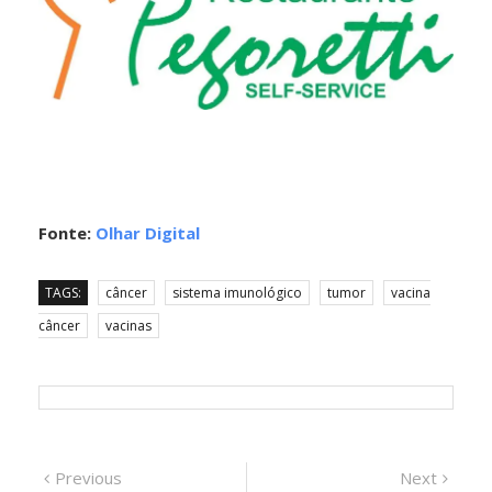
Fonte:
Olhar Digital
TAGS:
câncer
sistema imunológico
tumor
vacina
câncer
vacinas
Navegação
Previous
Next
Previous
Next