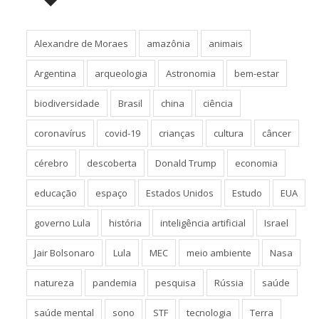
Alexandre de Moraes
amazônia
animais
Argentina
arqueologia
Astronomia
bem-estar
biodiversidade
Brasil
china
ciência
coronavírus
covid-19
crianças
cultura
câncer
cérebro
descoberta
Donald Trump
economia
educação
espaço
Estados Unidos
Estudo
EUA
governo Lula
história
inteligência artificial
Israel
Jair Bolsonaro
Lula
MEC
meio ambiente
Nasa
natureza
pandemia
pesquisa
Rússia
saúde
saúde mental
sono
STF
tecnologia
Terra