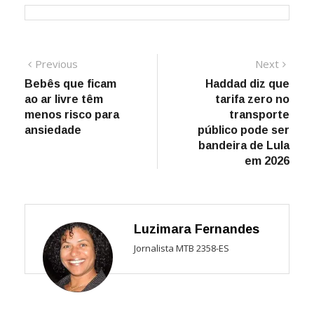
Navegação
Previous
Next
Previous
Next
post:
post:
Bebês que ficam
Haddad diz que
de
ao ar livre têm
tarifa zero no
Post
menos risco para
transporte
ansiedade
público pode ser
bandeira de Lula
em 2026
Luzimara Fernandes
Jornalista MTB 2358-ES