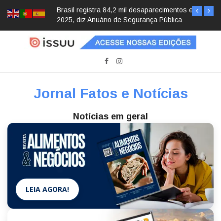
Brasil registra 84,2 mil desaparecimentos em
2025, diz Anuário de Segurança Pública
Jornal Fatos e Notícias
Notícias em geral
LEIA AGORA!