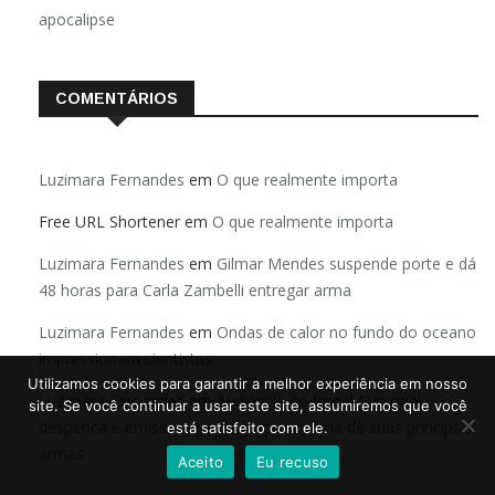
apocalipse
COMENTÁRIOS
Luzimara Fernandes
em
O que realmente importa
Free URL Shortener
em
O que realmente importa
Luzimara Fernandes
em
Gilmar Mendes suspende porte e dá
48 horas para Carla Zambelli entregar arma
Luzimara Fernandes
em
Ondas de calor no fundo do oceano
impressionam cientistas
Utilizamos cookies para garantir a melhor experiência em nosso
Luzimara Fernandes
em
Audiência do Jornal Nacional
site. Se você continuar a usar este site, assumiremos que você
despenca e emissora perde força em uma de suas principais
está satisfeito com ele.
armas
Aceito
Eu recuso