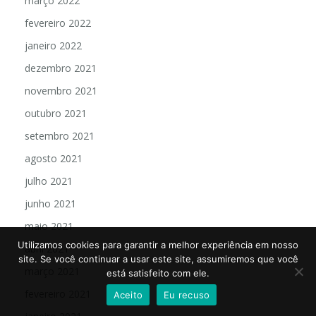
março 2022
fevereiro 2022
janeiro 2022
dezembro 2021
novembro 2021
outubro 2021
setembro 2021
agosto 2021
julho 2021
junho 2021
maio 2021
Utilizamos cookies para garantir a melhor experiência em nosso
abril 2021
site. Se você continuar a usar este site, assumiremos que você
março 2021
está satisfeito com ele.
fevereiro 2021
Aceito
Eu recuso