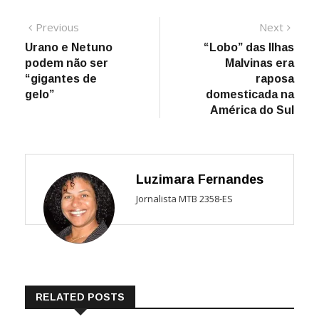
Navegação
Previous
Next
Previous
Next
post:
post:
Urano e Netuno
“Lobo” das Ilhas
de
podem não ser
Malvinas era
Post
“gigantes de
raposa
gelo”
domesticada na
América do Sul
Luzimara Fernandes
Jornalista MTB 2358-ES
RELATED POSTS