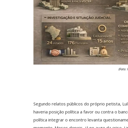
(Foto:
Segundo relatos públicos do próprio petista, L
haveria posição política a favor ou contra o ban
política integrar o encontro levanta questionam
momento. Meses depois, já no auge da crise, L