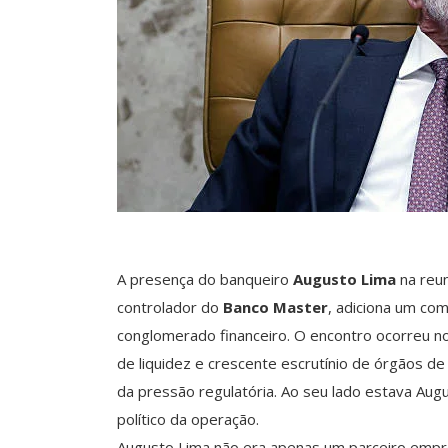
A presença do banqueiro
Augusto Lima
na reun
controlador do
Banco Master
, adiciona um com
conglomerado financeiro. O encontro ocorreu no
de liquidez e crescente escrutínio de órgãos de 
da pressão regulatória. Ao seu lado estava Augu
político da operação.
Augusto Lima não era apenas um parceiro empre