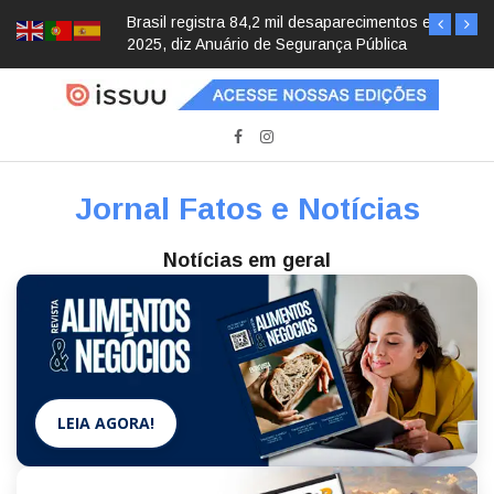
Brasil registra 84,2 mil desaparecimentos em
2025, diz Anuário de Segurança Pública
Jornal Fatos e Notícias
Notícias em geral
LEIA AGORA!