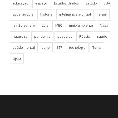
educação
espaço
Estados Unidos
Estudo
EUA
governo Lula
história
inteligência artificial
Israel
Jair Bolsonaro
Lula
MEC
meio ambiente
Nasa
natureza
pandemia
pesquisa
Rússia
saúde
saúde mental
sono
STF
tecnologia
Terra
água