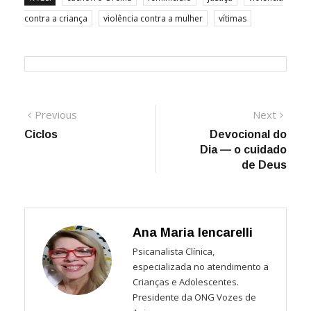
contra a criança
violência contra a mulher
vítimas
Navegação
Previous
Next
Previous
Next
post:
post:
Ciclos
Devocional do
de
Dia — o cuidado
Post
de Deus
Ana Maria Iencarelli
Psicanalista Clínica,
especializada no atendimento a
Crianças e Adolescentes.
Presidente da ONG Vozes de