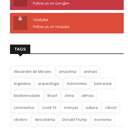
Follow us on Google+
Youtube
Follow us on Youtube
TAGS
Alexandre de Moraes
amazônia
animais
Argentina
arqueologia
Astronomia
bem-estar
biodiversidade
Brasil
china
ciência
coronavírus
covid-19
crianças
cultura
câncer
cérebro
descoberta
Donald Trump
economia