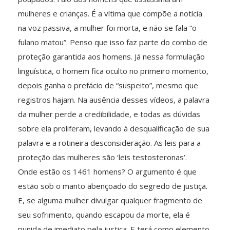
mulheres e crianças. É a vítima que compõe a notícia
na voz passiva, a mulher foi morta, e não se fala “o
fulano matou”. Penso que isso faz parte do combo de
proteção garantida aos homens. Já nessa formulação
linguística, o homem fica oculto no primeiro momento,
depois ganha o prefácio de “suspeito”, mesmo que
registros hajam. Na ausência desses vídeos, a palavra
da mulher perde a credibilidade, e todas as dúvidas
sobre ela proliferam, levando à desqualificação de sua
palavra e a rotineira desconsideração. As leis para a
proteção das mulheres são ‘leis testosteronas’.
Onde estão os 1461 homens? O argumento é que
estão sob o manto abençoado do segredo de justiça.
E, se alguma mulher divulgar qualquer fragmento de
seu sofrimento, quando escapou da morte, ela é
punida de imediato pela justiça. E terá como elemento