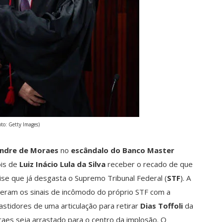
oto: Getty Images)
andre de Moraes
no
escândalo do Banco Master
ois de
Luiz Inácio Lula da Silva
receber o recado de que
rise que já desgasta o Supremo Tribunal Federal (
STF
). A
ieram os sinais de incômodo do próprio STF com a
bastidores de uma articulação para retirar
Dias Toffoli
da
raes seja arrastado para o centro da implosão. O