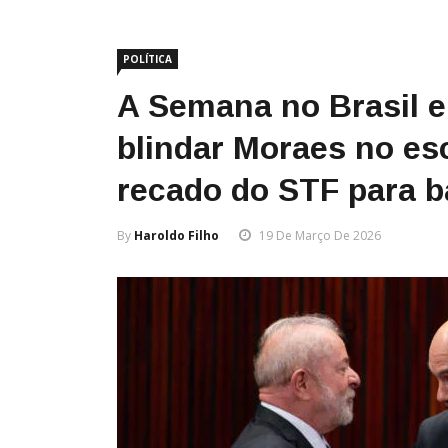
POLÍTICA
A Semana no Brasil 
blindar Moraes no es
recado do STF para ba
By
Haroldo Filho
19 De Março De 2026