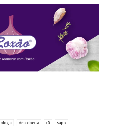
iologia
descoberta
rã
sapo