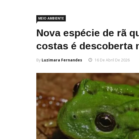
MEIO AMBIENTE
Nova espécie de rã q
costas é descoberta
By
Luzimara Fernandes
16 De Abril De 2026