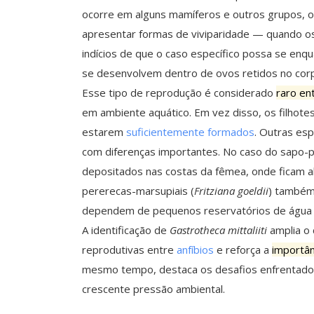
ocorre em alguns mamíferos e outros grupos,
apresentar formas de viviparidade — quando os
indícios de que o caso específico possa se enq
se desenvolvem dentro de ovos retidos no corp
Esse tipo de reprodução é considerado
raro ent
em ambiente aquático. Em vez disso, os filhot
estarem
suficientemente formados
. Outras es
com diferenças importantes. No caso do sapo-p
depositados nas costas da fêmea, onde ficam al
pererecas-marsupiais (
Fritziana goeldii
) também
dependem de pequenos reservatórios de água 
A identificação de
Gastrotheca mittaliiti
amplia o 
reprodutivas entre
anfíbios
e reforça a
importân
mesmo tempo, destaca os desafios enfrentado
crescente pressão ambiental.