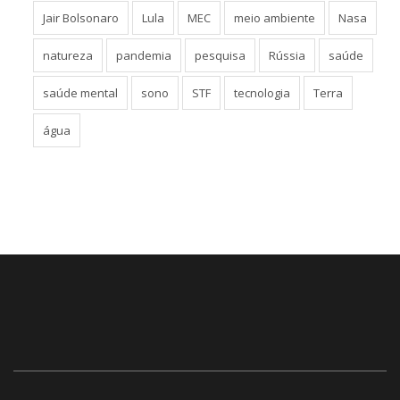
Jair Bolsonaro
Lula
MEC
meio ambiente
Nasa
natureza
pandemia
pesquisa
Rússia
saúde
saúde mental
sono
STF
tecnologia
Terra
água