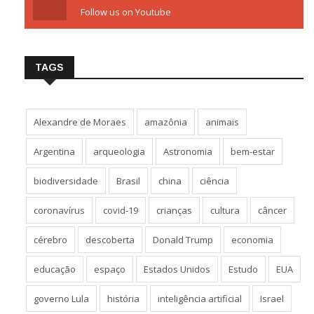
Follow us on Youtube
TAGS
Alexandre de Moraes
amazônia
animais
Argentina
arqueologia
Astronomia
bem-estar
biodiversidade
Brasil
china
ciência
coronavírus
covid-19
crianças
cultura
câncer
cérebro
descoberta
Donald Trump
economia
educação
espaço
Estados Unidos
Estudo
EUA
governo Lula
história
inteligência artificial
Israel