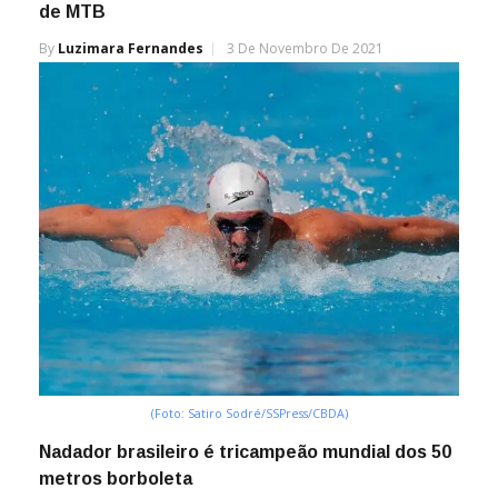
de MTB
By
Luzimara Fernandes
3 De Novembro De 2021
(Foto: Satiro Sodré/SSPress/CBDA)
Nadador brasileiro é tricampeão mundial dos 50
metros borboleta