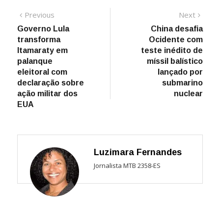
Navegação
Previous
Next
Previous
Next
post:
post:
Governo Lula
China desafia
de
transforma
Ocidente com
Post
Itamaraty em
teste inédito de
palanque
míssil balístico
eleitoral com
lançado por
declaração sobre
submarino
ação militar dos
nuclear
EUA
Luzimara Fernandes
Jornalista MTB 2358-ES