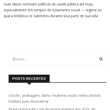
Suas ideias norteiam políticas de saúde pública até hoje,
especialmente em tempos de isolamento social — regime ao
qual a britânica se submeteu durante boa parte de sua vida
Nascida há 200 anos, a britânica Florence Nightingale é
merecidamente conhecida por ter revolucionado a
enfermagem. Sua
POSTS RECENTES
Crochê, jardinagem, diário: mulheres estão redescobrindo
hobbies para desacelerar
Brasil registra 84,2 mil desaparecimentos em 2025, diz