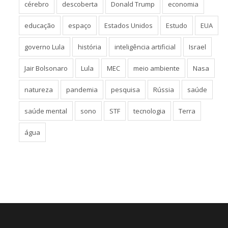
cérebro
descoberta
Donald Trump
economia
educação
espaço
Estados Unidos
Estudo
EUA
governo Lula
história
inteligência artificial
Israel
Jair Bolsonaro
Lula
MEC
meio ambiente
Nasa
natureza
pandemia
pesquisa
Rússia
saúde
saúde mental
sono
STF
tecnologia
Terra
água