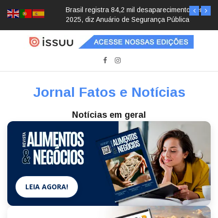
Brasil registra 84,2 mil desaparecimentos em
2025, diz Anuário de Segurança Pública
Jornal Fatos e Notícias
Notícias em geral
LEIA AGORA!