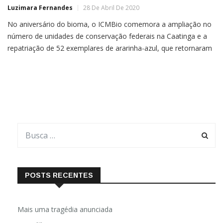
Luzimara Fernandes
28 De Abril De 2020
No aniversário do bioma, o ICMBio comemora a ampliação no
número de unidades de conservação federais na Caatinga e a
repatriação de 52 exemplares de ararinha-azul, que retornaram
ao seu lar Hoje, 28, se comemora o Dia Nacional da Caatinga,
único bioma 100% brasileiro e um dos biomas mais povoados
(são mais de 20 milhões […]
POSTS RECENTES
Mais uma tragédia anunciada