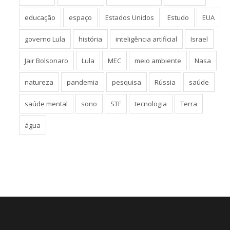
educação
espaço
Estados Unidos
Estudo
EUA
governo Lula
história
inteligência artificial
Israel
Jair Bolsonaro
Lula
MEC
meio ambiente
Nasa
natureza
pandemia
pesquisa
Rússia
saúde
saúde mental
sono
STF
tecnologia
Terra
água