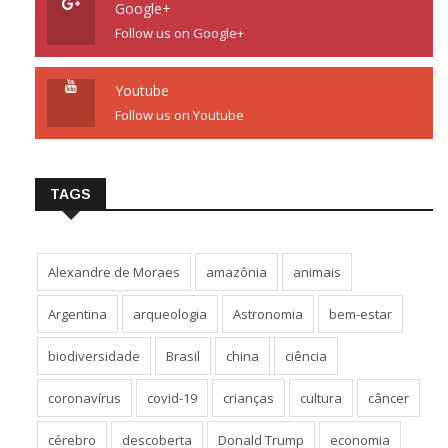
Google+
Follow us on Google+
Youtube
Follow us on Youtube
TAGS
Alexandre de Moraes
amazônia
animais
Argentina
arqueologia
Astronomia
bem-estar
biodiversidade
Brasil
china
ciência
coronavírus
covid-19
crianças
cultura
câncer
cérebro
descoberta
Donald Trump
economia