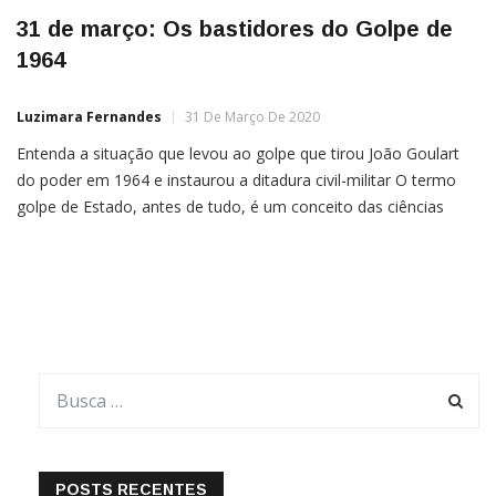
31 de março: Os bastidores do Golpe de
1964
Luzimara Fernandes
31 De Março De 2020
Entenda a situação que levou ao golpe que tirou João Goulart
do poder em 1964 e instaurou a ditadura civil-militar O termo
golpe de Estado, antes de tudo, é um conceito das ciências
humanas. Principalmente os historiadores e sociólogos buscam
entender esse conceito para, na utilização em meio à análise,
haver precisão metodológica. Esse conceito […]