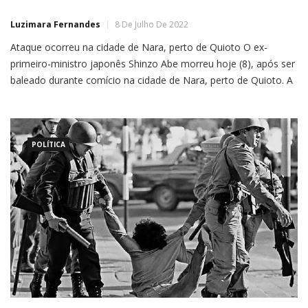
ser baleado em comício
Luzimara Fernandes
8 De Julho De 2022
Ataque ocorreu na cidade de Nara, perto de Quioto O ex-
primeiro-ministro japonês Shinzo Abe morreu hoje (8), após ser
baleado durante comício na cidade de Nara, perto de Quioto. A
notícia foi dada pela NHK, a televisão estatal do Japão, e
confirmada pelo hospital. A polícia japonesa deteve um suspeito
do ataque, Tetsuya Yamagami, com […]
POLÍTICA