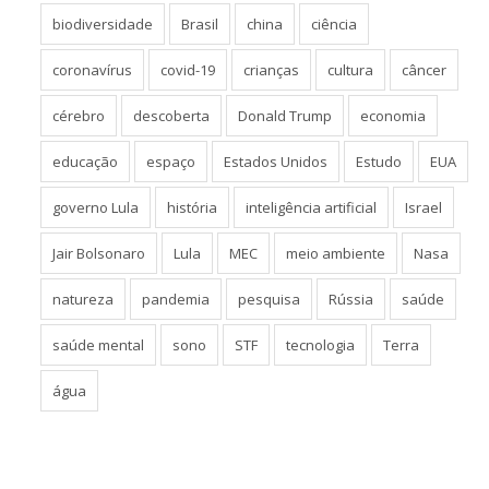
Argentina
arqueologia
Astronomia
bem-estar
biodiversidade
Brasil
china
ciência
coronavírus
covid-19
crianças
cultura
câncer
cérebro
descoberta
Donald Trump
economia
educação
espaço
Estados Unidos
Estudo
EUA
governo Lula
história
inteligência artificial
Israel
Jair Bolsonaro
Lula
MEC
meio ambiente
Nasa
natureza
pandemia
pesquisa
Rússia
saúde
saúde mental
sono
STF
tecnologia
Terra
água