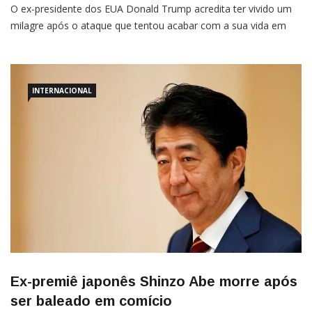
O ex-presidente dos EUA, Donald J. Trump Por Isabella de Paula
O ex-presidente dos EUA Donald Trump acredita ter vivido um
milagre após o ataque que tentou acabar com a sua vida em
um comício no último sábado (13), na Pensilvânia. “O médico
do hospital disse que nunca tinha visto nada parecido,
INTERNACIONAL
Ex-premiê japonês Shinzo Abe morre após