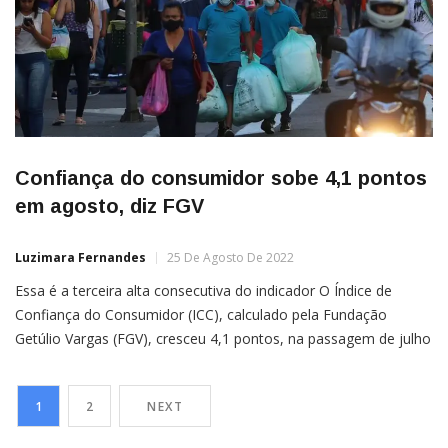
Confiança do consumidor sobe 4,1 pontos
em agosto, diz FGV
Luzimara Fernandes
25 De Agosto De 2022
Essa é a terceira alta consecutiva do indicador O Índice de
Confiança do Consumidor (ICC), calculado pela Fundação
Getúlio Vargas (FGV), cresceu 4,1 pontos, na passagem de julho
para agosto deste ano. Com essa que foi a terceira alta
consecutiva, o indicador chegou a 83,6 pontos, em uma escala
1
2
NEXT
de zero a 200 pontos.A alta […]