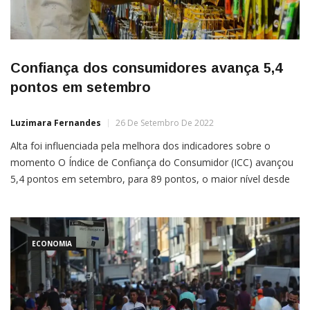
Confiança dos consumidores avança 5,4
pontos em setembro
Luzimara Fernandes
26 De Setembro De 2022
Alta foi influenciada pela melhora dos indicadores sobre o
momento O Índice de Confiança do Consumidor (ICC) avançou
5,4 pontos em setembro, para 89 pontos, o maior nível desde
janeiro de 2020, com 90,4 pontos. Em médias móveis
trimestrais, o índice subiu 3,3 pontos, para 84 pontos. Os dados
foram divulgados hoje (26) pelo Instituto […]
ECONOMIA