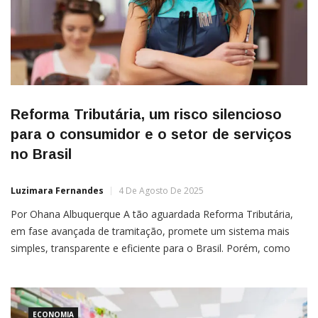
Reforma Tributária, um risco silencioso
para o consumidor e o setor de serviços
no Brasil
Luzimara Fernandes
4 De Agosto De 2025
Por Ohana Albuquerque A tão aguardada Reforma Tributária,
em fase avançada de tramitação, promete um sistema mais
simples, transparente e eficiente para o Brasil. Porém, como
consumidora atenta à realidade econômica do país e
observadora dos impactos sociais que as grandes reformas
geram, não posso deixar de expressar minha preocupação com
o efeito devastador que […]
ECONOMIA