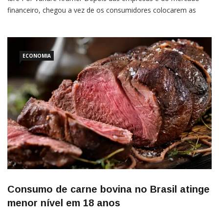
financeiro, chegou a vez de os consumidores colocarem as
“barbas de molho”. Uma pesquisa realizada pelo Instituto
Brasileiro de Economia da Fundação Getúlio Vargas (FGV Ibre)
revelou que em outubro houve o primeiro recuo na confiança
do […]
ECONOMIA
Consumo de carne bovina no Brasil atinge
menor nível em 18 anos