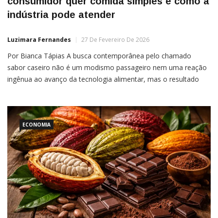
consumidor quer comida simples e como a
indústria pode atender
Luzimara Fernandes
27 De Fevereiro De 2026
Por Bianca Tápias A busca contemporânea pelo chamado
sabor caseiro não é um modismo passageiro nem uma reação
ingênua ao avanço da tecnologia alimentar, mas o resultado
direto de um consumidor mais exposto, mais informado e,
paradoxalmente, mais cansado de escolhas excessivamente
elaboradas que prometem diferenciação sensorial,
funcionalidade e inovação, mas entregam
ECONOMIA