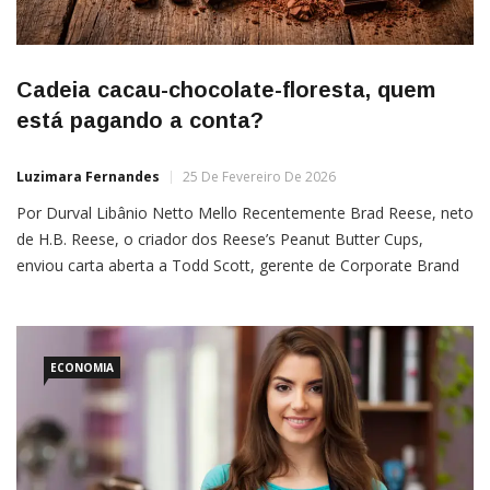
Cadeia cacau-chocolate-floresta, quem
está pagando a conta?
Luzimara Fernandes
25 De Fevereiro De 2026
Por Durval Libânio Netto Mello Recentemente Brad Reese, neto
de H.B. Reese, o criador dos Reese’s Peanut Butter Cups,
enviou carta aberta a Todd Scott, gerente de Corporate Brand
& Editorial (marca corporativa e editorial) da The Hershey
Company, questionando a mudança de composição na
formulação “clássica” dos Reese’s Peanut Butter Cups, que era
baseada […]
ECONOMIA