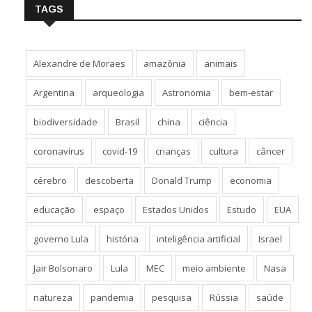
TAGS
Alexandre de Moraes
amazônia
animais
Argentina
arqueologia
Astronomia
bem-estar
biodiversidade
Brasil
china
ciência
coronavírus
covid-19
crianças
cultura
câncer
cérebro
descoberta
Donald Trump
economia
educação
espaço
Estados Unidos
Estudo
EUA
governo Lula
história
inteligência artificial
Israel
Jair Bolsonaro
Lula
MEC
meio ambiente
Nasa
natureza
pandemia
pesquisa
Rússia
saúde