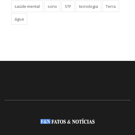
saúde mental
sono
STF
tecnologia
Terra
água