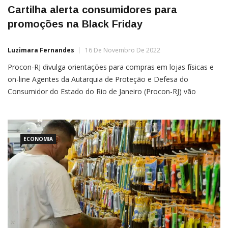
Cartilha alerta consumidores para
promoções na Black Friday
Luzimara Fernandes
16 De Novembro De 2022
Procon-RJ divulga orientações para compras em lojas físicas e
on-line Agentes da Autarquia de Proteção e Defesa do
Consumidor do Estado do Rio de Janeiro (Procon-RJ) vão
monitorar os preços dos produtos mais procurados pelos
consumidores para comparar com os valores praticados no dia
da promoção Black Friday, que ocorre na última sexta-feira
deste mês […]
ECONOMIA