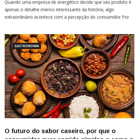
Ǫuando uma empresa de energético decide que seu produto é
apenas o detalhe menos interessante da história, algo
extraordinário acontece com a percepção do consumidor Por
Cleitiane Pires Existe uma pergunta que todo dono de empresa
do setor alimentício deveria fazer para si mesmo ao sentar na
cadeira pela manhã: o que eu estou realmente […]
GASTRONOMIA
O futuro do sabor caseiro, por que o