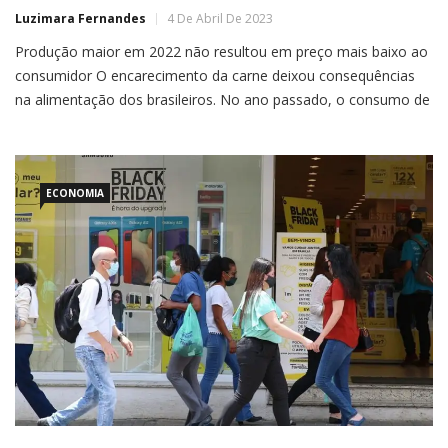
Luzimara Fernandes
4 De Abril De 2023
Produção maior em 2022 não resultou em preço mais baixo ao
consumidor O encarecimento da carne deixou consequências
na alimentação dos brasileiros. No ano passado, o consumo de
carne bovina atingiu 24,2 quilogramas (kg) por habitante, o
menor nível desde 2004.O relatório foi divulgado pela
Consultoria Agro do Banco Itaú BBA. Segundo o documento,
foi […]
ECONOMIA