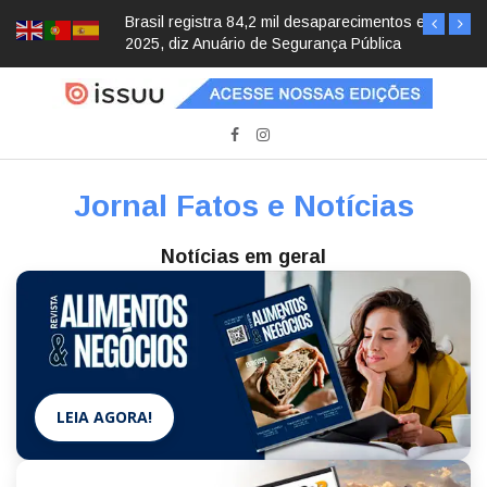
Brasil registra 84,2 mil desaparecimentos em
2025, diz Anuário de Segurança Pública
Jornal Fatos e Notícias
Notícias em geral
LEIA AGORA!