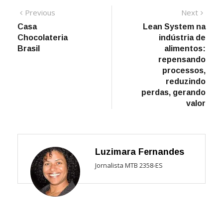
Navegação
Previous
Next
Previous
Next
post:
post:
Casa
Lean System na
de
Chocolateria
indústria de
Post
Brasil
alimentos:
repensando
processos,
reduzindo
perdas, gerando
valor
Luzimara Fernandes
Jornalista MTB 2358-ES