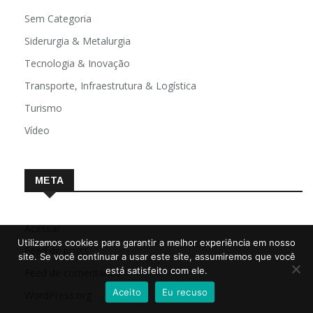
Sem Categoria
Siderurgia & Metalurgia
Tecnologia & Inovação
Transporte, Infraestrutura & Logística
Turismo
Vídeo
META
Acessar
Utilizamos cookies para garantir a melhor experiência em nosso
Feed de posts
site. Se você continuar a usar este site, assumiremos que você
está satisfeito com ele.
Feed de comentários
Aceito
Eu recuso
WordPress.org