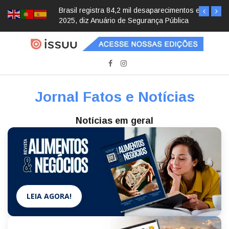
Brasil registra 84,2 mil desaparecimentos em
2025, diz Anuário de Segurança Pública
Jornal Fatos e Notícias
Notícias em geral
LEIA AGORA!