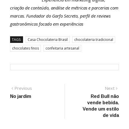
criação de conteúdo, análise de métricas e parcerias com
marcas. Fundador do Garfo Secreto, perfil de reviews
gastronômicos focado em experiências
TAGS:
Casa Chocolateria Brasil
chocolateria tradicional
chocolates finos
confeitaria artesanal
Navegação
Previous
Next
Previous
Next
post:
post:
No jardim
Red Bull não
de
vende bebida.
Post
Vende um estilo
de vida