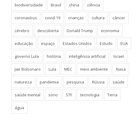
biodiversidade
Brasil
china
ciência
coronavírus
covid-19
crianças
cultura
câncer
cérebro
descoberta
Donald Trump
economia
educação
espaço
Estados Unidos
Estudo
EUA
governo Lula
história
inteligência artificial
Israel
Jair Bolsonaro
Lula
MEC
meio ambiente
Nasa
natureza
pandemia
pesquisa
Rússia
saúde
saúde mental
sono
STF
tecnologia
Terra
água