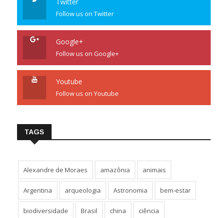
Twitter
Follow us on Twitter
Google+
Follow us on Google+
Youtube
Follow us on Youtube
TAGS
Alexandre de Moraes
amazônia
animais
Argentina
arqueologia
Astronomia
bem-estar
biodiversidade
Brasil
china
ciência