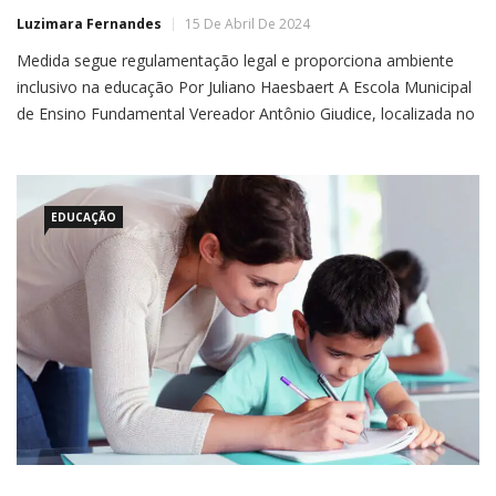
Luzimara Fernandes
15 De Abril De 2024
Medida segue regulamentação legal e proporciona ambiente
inclusivo na educação Por Juliano Haesbaert A Escola Municipal
de Ensino Fundamental Vereador Antônio Giudice, localizada no
Humaitá, adotou uma importante mudança ao trocar a
tradicional sirene por sinais sonoros musicais. Essa iniciativa
visa oferecer maior conforto aos estudantes, especialmente
aqueles com
EDUCAÇÃO