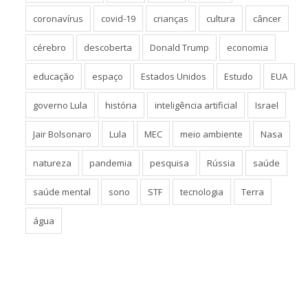
coronavírus
covid-19
crianças
cultura
câncer
cérebro
descoberta
Donald Trump
economia
educação
espaço
Estados Unidos
Estudo
EUA
governo Lula
história
inteligência artificial
Israel
Jair Bolsonaro
Lula
MEC
meio ambiente
Nasa
natureza
pandemia
pesquisa
Rússia
saúde
saúde mental
sono
STF
tecnologia
Terra
água