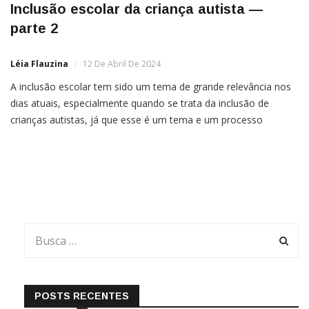
Inclusão escolar da criança autista —
parte 2
Léia Flauzina
12 De Abril De 2024
A inclusão escolar tem sido um tema de grande relevância nos
dias atuais, especialmente quando se trata da inclusão de
crianças autistas, já que esse é um tema e um processo
essenciais para garantir que todos os alunos tenham acesso à
educação de qualidade, independente das suas necessidades ou
diferenças. A ação da inclusão no […]
POSTS RECENTES