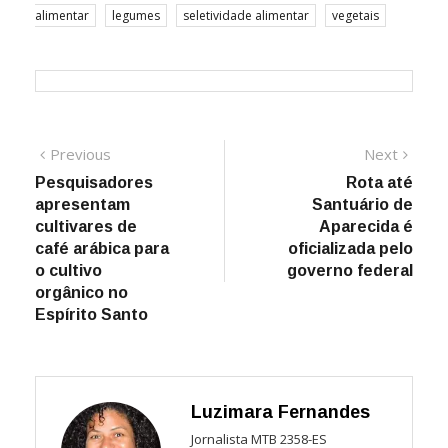
alimentar
legumes
seletividade alimentar
vegetais
Navegação
Previous
Next
Previous
Next
post:
post:
Pesquisadores
Rota até
de
apresentam
Santuário de
Post
cultivares de
Aparecida é
café arábica para
oficializada pelo
o cultivo
governo federal
orgânico no
Espírito Santo
Luzimara Fernandes
Jornalista MTB 2358-ES