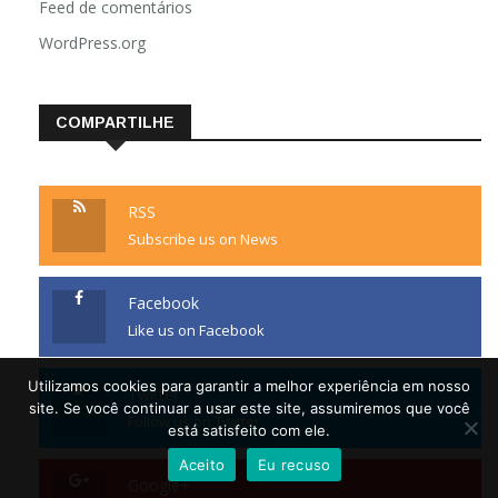
Feed de comentários
WordPress.org
COMPARTILHE
RSS
Subscribe us on News
Facebook
Like us on Facebook
Utilizamos cookies para garantir a melhor experiência em nosso
Twitter
site. Se você continuar a usar este site, assumiremos que você
Follow us on Twitter
está satisfeito com ele.
Aceito
Eu recuso
Google+