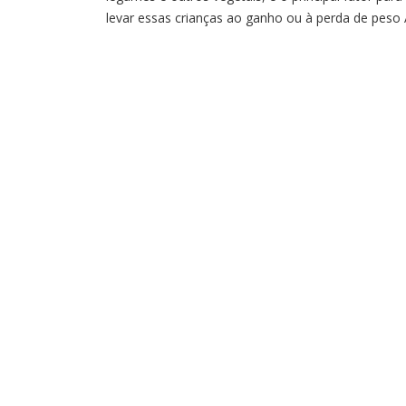
levar essas crianças ao ganho ou à perda de peso
alimentação para a criança com transtorno do
espectro autista (TEA) exige um cuidado especial.
Isso ocorre porque algumas crianças no