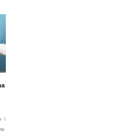
na
0
omo