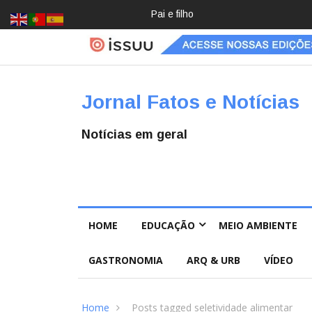
Pai e filho
Crochê,
jardinage
m, diário:
mulheres
estão
redescob
Jornal Fatos e Notícias
rindo
hobbies
para
Notícias em geral
desacele
rar
HOME
EDUCAÇÃO
MEIO AMBIENTE
GASTRONOMIA
ARQ & URB
VÍDEO
Home
Posts tagged seletividade alimentar