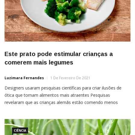
Este prato pode estimular crianças a
comerem mais legumes
Luzimara Fernandes
1 De Fevereiro De 2021
Designers usaram pesquisas científicas para criar ilusões de
ótica que tornam alimentos mais atraentes Pesquisas
revelaram que as crianças alemãs estão comendo menos
legumes do que deveriam. Entre os quatro e oito anos, os
pequenos consomem menos de 72 gramas de vegetais ao dia,
enquanto deveriam comer entre 100 e 150 gramas.Parte da
resistência das […]
CIÊNCIA