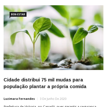
Biology aponta que plantas de diferentes espécies podem
trocar sinais elétricos subterrâneos. Embora a pesquisa não
esclareça a
BEM-ESTAR
Cidade distribui 75 mil mudas para
população plantar a própria comida
Luzimara Fernandes
3 De Junho De 2020
Prefeitura de Victoria, no Canadá, quer garantir a segurança