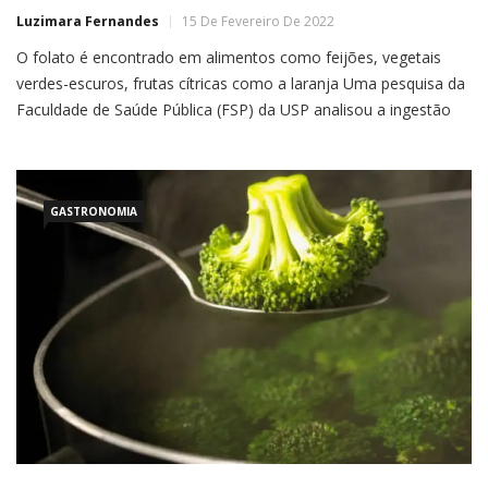
Luzimara Fernandes
15 De Fevereiro De 2022
O folato é encontrado em alimentos como feijões, vegetais
verdes-escuros, frutas cítricas como a laranja Uma pesquisa da
Faculdade de Saúde Pública (FSP) da USP analisou a ingestão
de folato (vitamina B9) pela população brasileira e concluiu que
há uma deficiência no consumo alimentar desse nutriente.
Baixos níveis de folato no organismo materno podem resultar
[…]
GASTRONOMIA