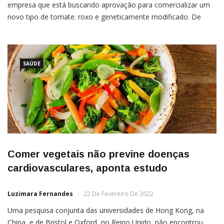
empresa que está buscando aprovação para comercializar um
novo tipo de tomate: roxo e geneticamente modificado. De
acordo com os responsáveis, o produto é considerado um
superalimento e com benefícios para a saúde humana. Com
testes com animais, a equipe conseguiu identificar um aumento
da longevidade. […]
SAÚDE
Comer vegetais não previne doenças
cardiovasculares, aponta estudo
Luzimara Fernandes
22 De Fevereiro De 2022
Uma pesquisa conjunta das universidades de Hong Kong, na
China, e de Bristol e Oxford, no Reino Unido, não encontrou