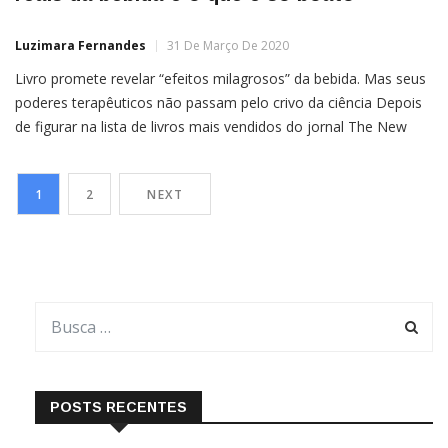
Luzimara Fernandes
31 De Março De 2020
Livro promete revelar “efeitos milagrosos” da bebida. Mas seus
poderes terapêuticos não passam pelo crivo da ciência Depois
de figurar na lista de livros mais vendidos do jornal The New
York Times, nos Estados Unidos, a obra “O Médium Médico:
Suco de Aipo”, de Anthony William, desembarca por aqui pela
1
2
NEXT
Editora Cultrix. Nela, o autor […]
POSTS RECENTES