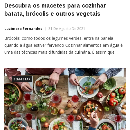
Descubra os macetes para cozinhar
batata, brócolis e outros vegetais
Luzimara Fernandes
31 De Agosto De 2021
Brócolis: como todos os legumes verdes, entra na panela
quando a água estiver fervendo Cozinhar alimentos em água é
uma das técnicas mais difundidas da culinária. É assim que
fazemos para deixar vegetais com sabor e textura agradáveis,
por exemplo.Mas não basta fazer o processo de qualquer jeito.
Entender a quantidade e a temperatura da […]
BEM-ESTAR