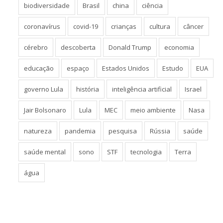
biodiversidade
Brasil
china
ciência
coronavírus
covid-19
crianças
cultura
câncer
cérebro
descoberta
Donald Trump
economia
educação
espaço
Estados Unidos
Estudo
EUA
governo Lula
história
inteligência artificial
Israel
Jair Bolsonaro
Lula
MEC
meio ambiente
Nasa
natureza
pandemia
pesquisa
Rússia
saúde
saúde mental
sono
STF
tecnologia
Terra
água