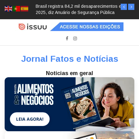
Brasil registra 84,2 mil desaparecimentos em
2025, diz Anuário de Segurança Pública
Jornal Fatos e Notícias
Notícias em geral
LEIA AGORA!