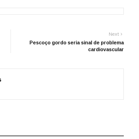
Next
Next
post:
Pescoço gordo seria sinal de problema
cardiovascular
s