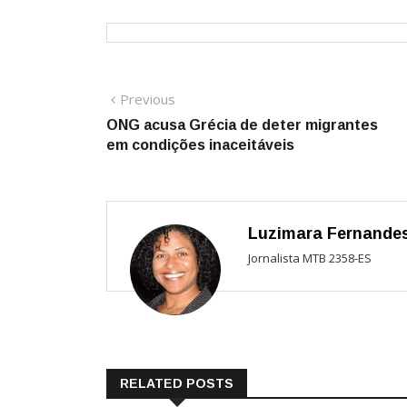
Navegação
Previous
Previous
post:
ONG acusa Grécia de deter migrantes
de
em condições inaceitáveis
Post
Luzimara Fernande
Jornalista MTB 2358-ES
RELATED POSTS