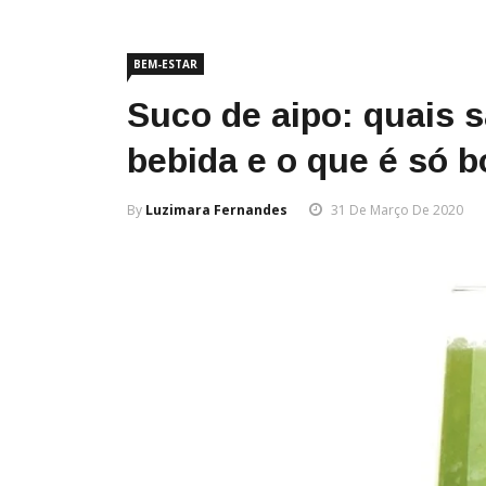
BEM-ESTAR
Suco de aipo: quais s
bebida e o que é só b
By
Luzimara Fernandes
31 De Março De 2020