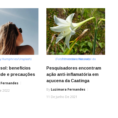
y Humphries/Unsplash)
(Foto: Inventário Nacional do Patrimônio Natural)
sol: benefícios
Pesquisadores encontram
úde e precauções
ação anti-inflamatória em
açucena da Caatinga
 Fernandes
By
Luzimara Fernandes
e 2022
11 De Junho De 2021