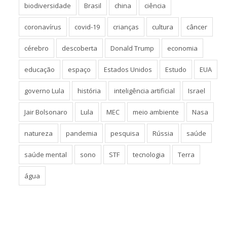
biodiversidade
Brasil
china
ciência
coronavírus
covid-19
crianças
cultura
câncer
cérebro
descoberta
Donald Trump
economia
educação
espaço
Estados Unidos
Estudo
EUA
governo Lula
história
inteligência artificial
Israel
Jair Bolsonaro
Lula
MEC
meio ambiente
Nasa
natureza
pandemia
pesquisa
Rússia
saúde
saúde mental
sono
STF
tecnologia
Terra
água