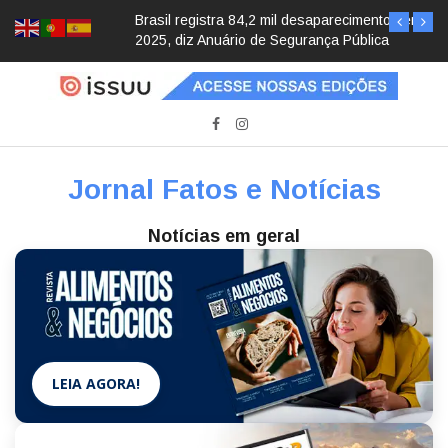
Brasil registra 84,2 mil desaparecimentos em
2025, diz Anuário de Segurança Pública
Jornal Fatos e Notícias
Notícias em geral
LEIA AGORA!