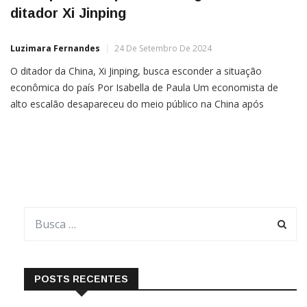
ditador Xi Jinping
Luzimara Fernandes
24 De Setembro De 2024
O ditador da China, Xi Jinping, busca esconder a situação
econômica do país Por Isabella de Paula Um economista de
alto escalão desapareceu do meio público na China após
supostamente criticar a gestão do comunista Xi Jinping em
relação à economia nacional em um aplicativo de mensagens,
informaram fontes anônimas ao Wall Street Journal.Zhu
Hengpeng […]
POSTS RECENTES