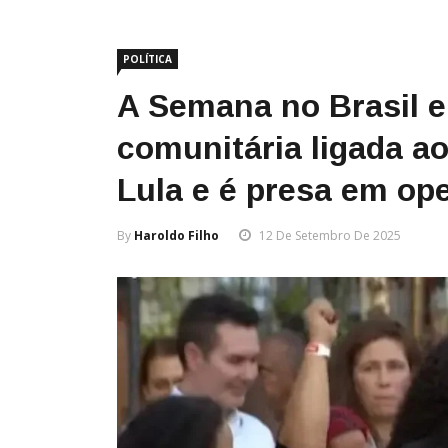
POLÍTICA
A Semana no Brasil 
comunitária ligada a
Lula e é presa em op
By
Haroldo Filho
12 De Setembro De 2025