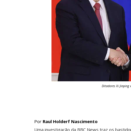
Ditadores
Xi Jinping
Por
Raul Holderf Nascimento
Uma investigação da BBC News traz os bastido