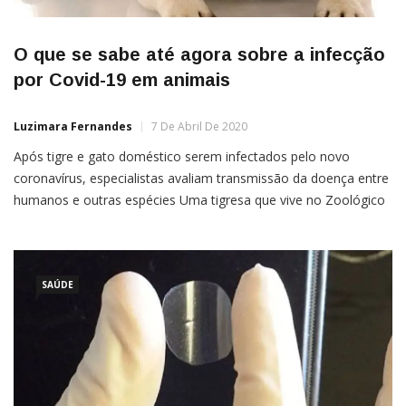
O que se sabe até agora sobre a infecção
por Covid-19 em animais
Luzimara Fernandes
7 De Abril De 2020
Após tigre e gato doméstico serem infectados pelo novo
coronavírus, especialistas avaliam transmissão da doença entre
humanos e outras espécies Uma tigresa que vive no Zoológico
do Bronx, em Nova York, nos Estados Unidos, testou positivo
para a Covid-19. Além dela, outros seis felinos de grande porte
estão sob suspeita da infecção pelo novo coronavírus. […]
SAÚDE