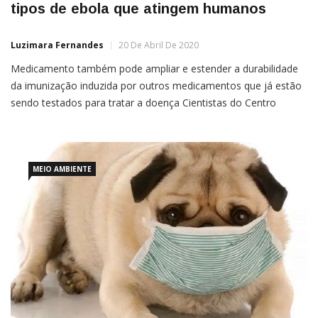
tipos de ebola que atingem humanos
Luzimara Fernandes
20 De Abril De 2020
Medicamento também pode ampliar e estender a durabilidade
da imunização induzida por outros medicamentos que já estão
sendo testados para tratar a doença Cientistas do Centro
Médico do Hospital Infantil de Cincinnati, nos Estados Unidos,
desenvolveram uma potencial vacina para o quatro tipos de
vírus ebola que afetam seres humanos. A descoberta foi
compartilhada pelos […]
MEIO AMBIENTE