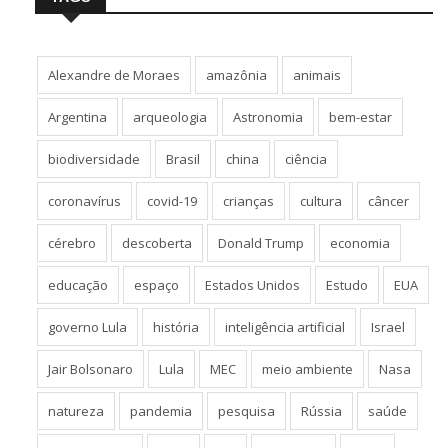
Alexandre de Moraes
amazônia
animais
Argentina
arqueologia
Astronomia
bem-estar
biodiversidade
Brasil
china
ciência
coronavírus
covid-19
crianças
cultura
câncer
cérebro
descoberta
Donald Trump
economia
educação
espaço
Estados Unidos
Estudo
EUA
governo Lula
história
inteligência artificial
Israel
Jair Bolsonaro
Lula
MEC
meio ambiente
Nasa
natureza
pandemia
pesquisa
Rússia
saúde