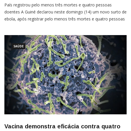
País registrou pelo menos três mortes e quatro pessoas
doentes A Guiné declarou neste domingo (14) um novo surto de
ebola, após registrar pelo menos três mortes e quatro pessoas
doentes no sudeste do país. Esta é a primeira vez que a doença
reaparece desde o pior surto de ebola no mundo, entre 2013 e
[…]
SAÚDE
Vacina demonstra eficácia contra quatro