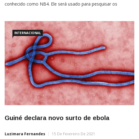
conhecido como NB4. Ele será usado para pesquisar os
microrganismos mais perigosos conhecidos, como ebola,
Marburg (que causa a febre de Marburg) e sabiá — causador da
febre
INTERNACIONAL
Guiné declara novo surto de ebola
Luzimara Fernandes
15 De Fevereiro De 2021