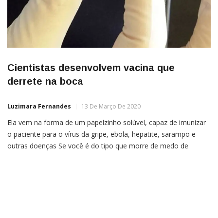
Cientistas desenvolvem vacina que
derrete na boca
Luzimara Fernandes
13 De Março De 2020
Ela vem na forma de um papelzinho solúvel, capaz de imunizar
o paciente para o vírus da gripe, ebola, hepatite, sarampo e
outras doenças Se você é do tipo que morre de medo de
agulhas, temos uma boa notícia. Um grupo de cientistas da
Universidade do Texas, nos EUA, desenvolveu um método
simples (e menos […]