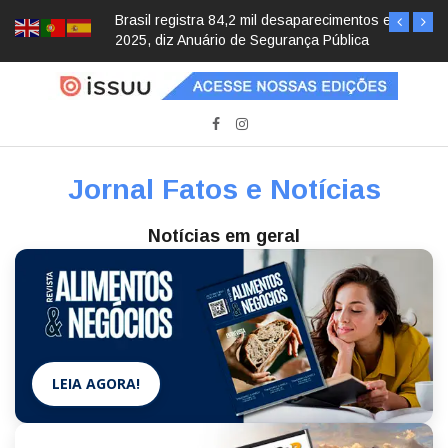
Brasil registra 84,2 mil desaparecimentos em
2025, diz Anuário de Segurança Pública
Jornal Fatos e Notícias
Notícias em geral
LEIA AGORA!