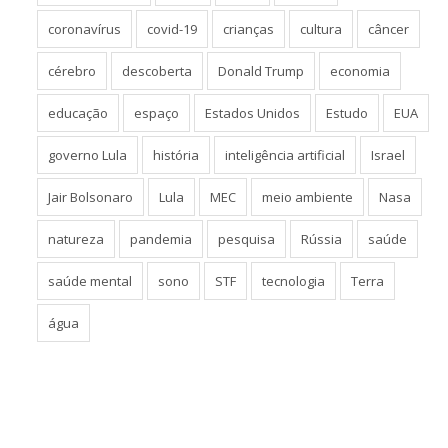
coronavírus
covid-19
crianças
cultura
câncer
cérebro
descoberta
Donald Trump
economia
educação
espaço
Estados Unidos
Estudo
EUA
governo Lula
história
inteligência artificial
Israel
Jair Bolsonaro
Lula
MEC
meio ambiente
Nasa
natureza
pandemia
pesquisa
Rússia
saúde
saúde mental
sono
STF
tecnologia
Terra
água