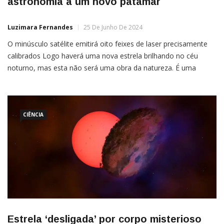
astronomia a um novo patamar
Luzimara Fernandes
25 De Junho De 2024
O minúsculo satélite emitirá oito feixes de laser precisamente
calibrados Logo haverá uma nova estrela brilhando no céu
noturno, mas esta não será uma obra da natureza. É uma
invenção humana, um minissatélite do tamanho de uma caixa
de sapatos que promete dar um salto de qualidade no modo
como exploramos o Universo.A Nasa deu […]
CIÊNCIA
Estrela ‘desligada’ por corpo misterioso