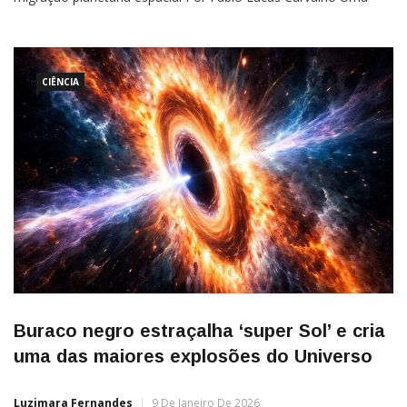
descoberta astronômica recente revelou um sistema planetário
com uma configuração “de dentro para fora”, contrariando as
CIÊNCIA
Buraco negro estraçalha ‘super Sol’ e cria
uma das maiores explosões do Universo
Luzimara Fernandes
9 De Janeiro De 2026