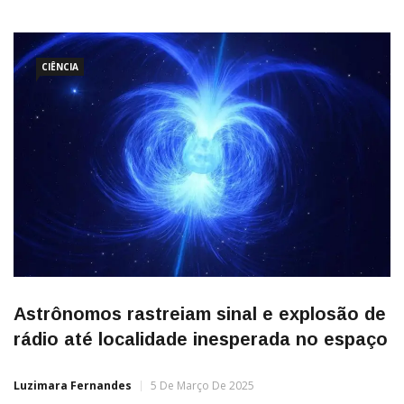
de cerca de uma hora, Urano bloqueou a luz de
uma estrela distante (como a Lua faz com o Sol durante um
eclipse), fornecendo […]
CIÊNCIA
Astrônomos rastreiam sinal e explosão de
rádio até localidade inesperada no espaço
Luzimara Fernandes
5 De Março De 2025