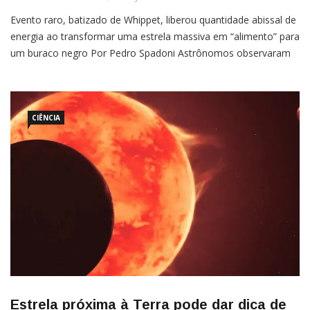
Evento raro, batizado de Whippet, liberou quantidade abissal de
energia ao transformar uma estrela massiva em “alimento” para
um buraco negro Por Pedro Spadoni Astrônomos observaram
algo surpreendente. Um buraco negro não só destruiu uma
estrela maior que o nosso Sol como transformou esse
processo num espetáculo de luz e energia. O evento recebeu o
[…]
CIÊNCIA
Estrela próxima à Terra pode dar dica de