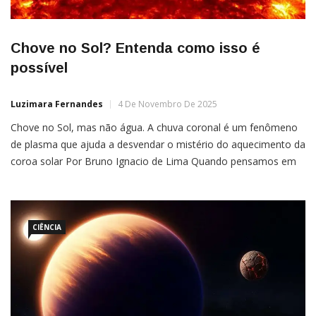
Chove no Sol? Entenda como isso é
possível
Luzimara Fernandes
4 De Novembro De 2025
Chove no Sol, mas não água. A chuva coronal é um fenômeno
de plasma que ajuda a desvendar o mistério do aquecimento da
coroa solar Por Bruno Ignacio de Lima Quando pensamos em
chuva, a imagem é clara: água caindo do céu após a
condensação do vapor nas nuvens. Mas e se a chuva fosse […]
CIÊNCIA