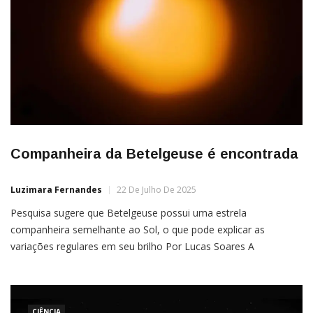
Companheira da Betelgeuse é encontrada
Luzimara Fernandes
22 De Julho De 2025
Pesquisa sugere que Betelgeuse possui uma estrela
companheira semelhante ao Sol, o que pode explicar as
variações regulares em seu brilho Por Lucas Soares A
estrela Betelgeuse (que está na fase final de sua vida) é famosa
por seu brilho de intensidade variável, passando por ciclos de
luminosidade extrema e outros com quedas bastante incomuns
CIÊNCIA