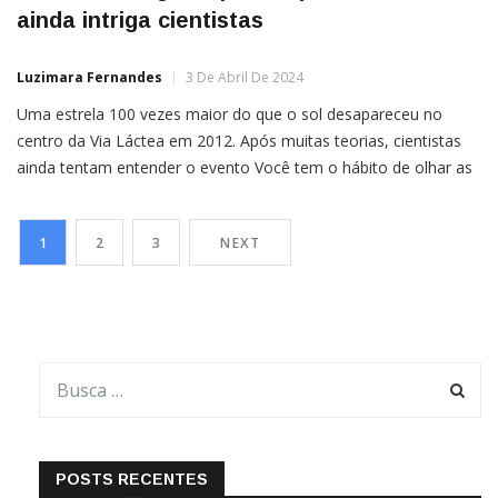
ainda intriga cientistas
Luzimara Fernandes
3 De Abril De 2024
Uma estrela 100 vezes maior do que o sol desapareceu no
centro da Via Láctea em 2012. Após muitas teorias, cientistas
ainda tentam entender o evento Você tem o hábito de olhar as
estrelas? Imagine que após muitas noites de observação,
percebesse o brilho da sua estrela favorita ficando cada dia
1
2
3
NEXT
mais fraco ou mais […]
POSTS RECENTES