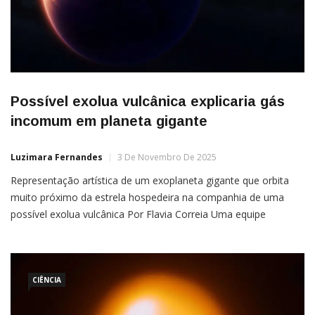
Possível exolua vulcânica explicaria gás
incomum em planeta gigante
Luzimara Fernandes
3 De Novembro De 2025
Representação artística de um exoplaneta gigante que orbita
muito próximo da estrela hospedeira na companhia de uma
possível exolua vulcânica Por Flavia Correia Uma equipe
internacional liderada pelo pesquisador Apurva Oza, do Instituto
de Tecnologia da Califórnia (Caltech), nos EUA, anunciou uma
forte candidata a exolua ao redor do planeta alienígena gigante
WASP-39b,
CIÊNCIA