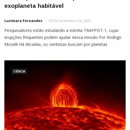
exoplaneta habitável
Luzimara Fernandes
16 De Dezembro De 2025
Pesquisadores estão estudando a estrela TRAPPIST-1, cujas
erupções frequentes podem ajudar nessa missão Por Rodrigo
Mozelli Há décadas, os cientistas buscam por planetas
habitáveis, assim como a Terra. Essa busca já foi além da Via
Láctea, mas uma estrela mais próxima de nós pode trazer mais
pistas sobre essa hipótese. Pesquisadores estão estudando a
estrela TRAPPIST-1,
CIÊNCIA