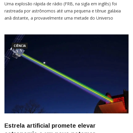
Uma explosão rápida de rádio (FRB, na sigla em inglês) foi
rastreada por astrônomos até uma pequena e tênue galáxia
anã distante, a provavelmente uma metade do Universo
observável de distância. A maioria das galáxias hospedeiras de
FRBs são galáxias massivas, formadoras de estrelas, sugerindo
que magnetares, um tipo especial de estrela de nêutrons
formadas a partir […]
CIÊNCIA
Estrela artificial promete elevar