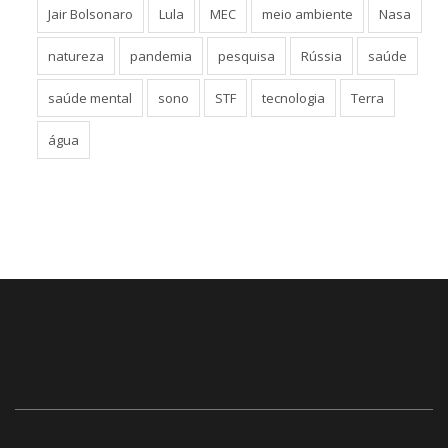
Jair Bolsonaro
Lula
MEC
meio ambiente
Nasa
natureza
pandemia
pesquisa
Rússia
saúde
saúde mental
sono
STF
tecnologia
Terra
água