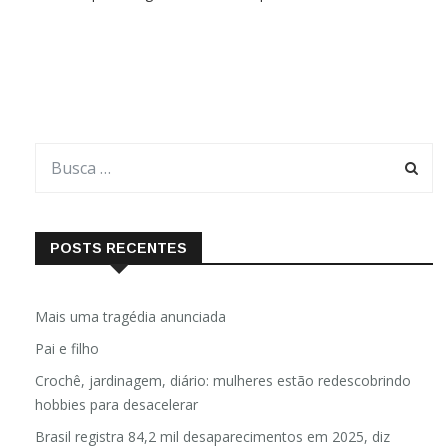
foi apontada como a origem do pecado. A mulher que, ao
desobedecer a Deus, teria arrastado toda a
POSTS RECENTES
Mais uma tragédia anunciada
Pai e filho
Crochê, jardinagem, diário: mulheres estão redescobrindo
hobbies para desacelerar
Brasil registra 84,2 mil desaparecimentos em 2025, diz