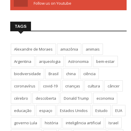
Follow us on Youtube
TAGS
Alexandre de Moraes
amazônia
animais
Argentina
arqueologia
Astronomia
bem-estar
biodiversidade
Brasil
china
ciência
coronavírus
covid-19
crianças
cultura
câncer
cérebro
descoberta
Donald Trump
economia
educação
espaço
Estados Unidos
Estudo
EUA
governo Lula
história
inteligência artificial
Israel