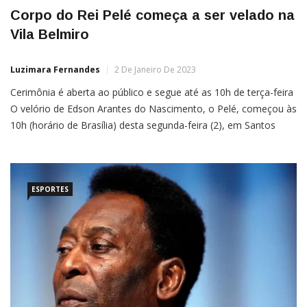
Corpo do Rei Pelé começa a ser velado na
Vila Belmiro
Luzimara Fernandes
2 De Janeiro De 2023
Cerimônia é aberta ao público e segue até as 10h de terça-feira
O velório de Edson Arantes do Nascimento, o Pelé, começou às
10h (horário de Brasília) desta segunda-feira (2), em Santos
(SP), no Estádio Urbano Caldeira, a Vila Belmiro, do Santos
Futebol Clube, onde o Rei do Futebol brilhou como jogador,
entre 1956 a […]
ESPORTES