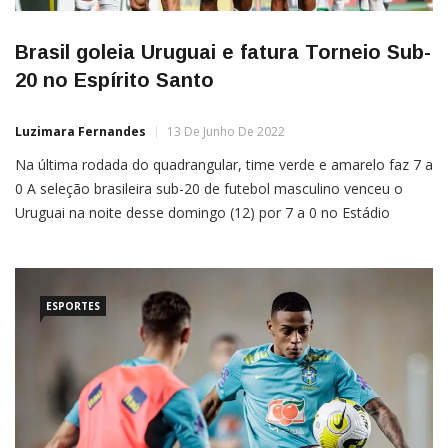
Brasil goleia Uruguai e fatura Torneio Sub-
20 no Espírito Santo
Luzimara Fernandes
13 De Junho De 2022
Na última rodada do quadrangular, time verde e amarelo faz 7 a
0 A seleção brasileira sub-20 de futebol masculino venceu o
Uruguai na noite desse domingo (12) por 7 a 0 no Estádio
Kleber Andrade, em Cariacica, no Espírito Santo.Jogando com a
vantagem do empate para ficar com o título, por ter a melhor
[…]
ESPORTES