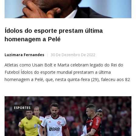
Ídolos do esporte prestam última
homenagem a Pelé
Luzimara Fernandes
30 De Dezembro De 2022
Atletas como Usain Bolt e Marta celebram legado do Rei do
Futebol Ídolos do esporte mundial prestaram a última
homenagem a Pelé, que, nesta quinta-feira (29), faleceu aos 82
anos no Hospital Albert Einstein em decorrência de falência
múltipla de órgãos.O jamaicano Usain Bolt, o homem mais
rápido da história do atletismo, publicou uma mensagem […]
ESPORTES