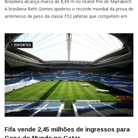
Brasileira alcança marca de 8,69 m no Grand Prix de Marrakech
A brasileira Beth Gomes quebrou o recorde mundial da prova de
arremesso de peso da classe F52 (atletas que competem em
cadeiras), nesta quinta-feira (15) no Grand Prix de atletismo
paralímpico de Marrakech (Marrocos), ao alcançar a marca de
8,69 metros, que lhe garantiu […]
ESPORTES
Fifa vende 2,45 milhões de ingressos para
Copa do Mundo no Catar