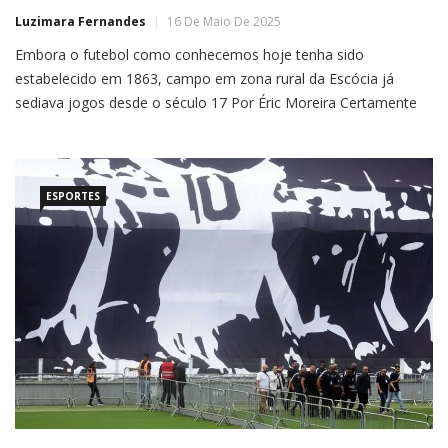
Luzimara Fernandes
16 De Maio De 2025
Embora o futebol como conhecemos hoje tenha sido
estabelecido em 1863, campo em zona rural da Escócia já
sediava jogos desde o século 17 Por Éric Moreira Certamente
um dos esportes mais populares em todo o mundo, o
futebol como conhecemos hoje foi definido e organizado com
a criação da Associação de Futebol em 1863, na […]
ESPORTES