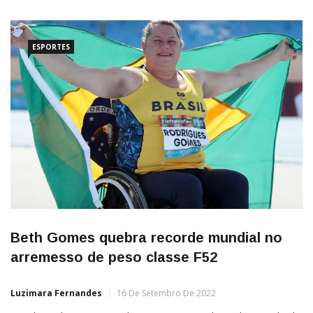
certeza sim, com certeza será a última que vou jogar”, disse o
capitão da Argentina […]
ESPORTES
Beth Gomes quebra recorde mundial no
arremesso de peso classe F52
Luzimara Fernandes
16 De Setembro De 2022