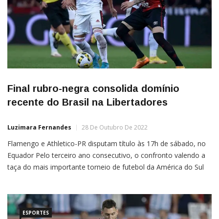
Final rubro-negra consolida domínio
recente do Brasil na Libertadores
Luzimara Fernandes
28 De Outubro De 2022
Flamengo e Athletico-PR disputam título às 17h de sábado, no
Equador Pelo terceiro ano consecutivo, o confronto valendo a
taça do mais importante torneio de futebol da América do Sul
terá apenas times do Brasil. É a sexta vez na história que a final
da Libertadores reunirá clubes de um mesmo país, sendo a
quinta […]
ESPORTES