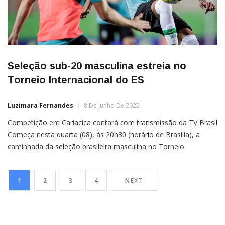
Seleção sub-20 masculina estreia no
Torneio Internacional do ES
Luzimara Fernandes
8 De Junho De 2022
Competição em Cariacica contará com transmissão da TV Brasil
Começa nesta quarta (08), às 20h30 (horário de Brasília), a
caminhada da seleção brasileira masculina no Torneio
Internacional Sub-20 do Espírito Santo, disputado no Estádio
Kléber Andrade, em Cariacica. O Brasil encara o Paraguai no
1
2
3
4
NEXT
primeiro de três compromissos que terão transmissão ao vivo
da TV […]