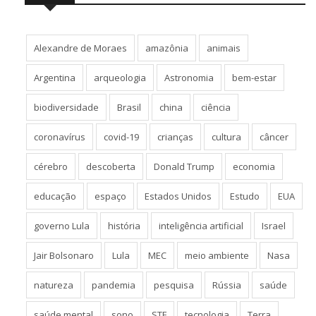
Alexandre de Moraes
amazônia
animais
Argentina
arqueologia
Astronomia
bem-estar
biodiversidade
Brasil
china
ciência
coronavírus
covid-19
crianças
cultura
câncer
cérebro
descoberta
Donald Trump
economia
educação
espaço
Estados Unidos
Estudo
EUA
governo Lula
história
inteligência artificial
Israel
Jair Bolsonaro
Lula
MEC
meio ambiente
Nasa
natureza
pandemia
pesquisa
Rússia
saúde
saúde mental
sono
STF
tecnologia
Terra