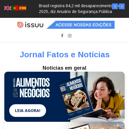
Brasil registra 84,2 mil desaparecimentos em
2025, diz Anuário de Segurança Pública
Jornal Fatos e Notícias
Notícias em geral
LEIA AGORA!