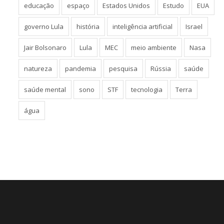
educação
espaço
Estados Unidos
Estudo
EUA
governo Lula
história
inteligência artificial
Israel
Jair Bolsonaro
Lula
MEC
meio ambiente
Nasa
natureza
pandemia
pesquisa
Rússia
saúde
saúde mental
sono
STF
tecnologia
Terra
água