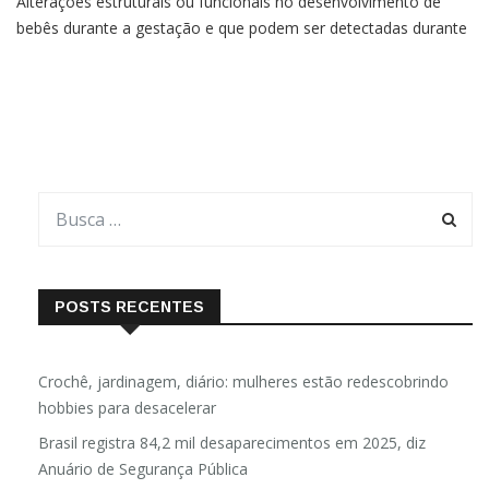
Alterações estruturais ou funcionais no desenvolvimento de
bebês durante a gestação e que podem ser detectadas durante
ou após o nascimento estão no Guia prático: diagnóstico de
anomalias congênitas no pré-natal e ao nascimento.
POSTS RECENTES
Crochê, jardinagem, diário: mulheres estão redescobrindo
hobbies para desacelerar
Brasil registra 84,2 mil desaparecimentos em 2025, diz
Anuário de Segurança Pública