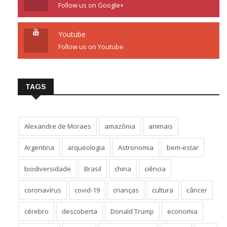
Follow us on Google+
Youtube
Follow us on Youtube
TAGS
Alexandre de Moraes
amazônia
animais
Argentina
arqueologia
Astronomia
bem-estar
biodiversidade
Brasil
china
ciência
coronavírus
covid-19
crianças
cultura
câncer
cérebro
descoberta
Donald Trump
economia