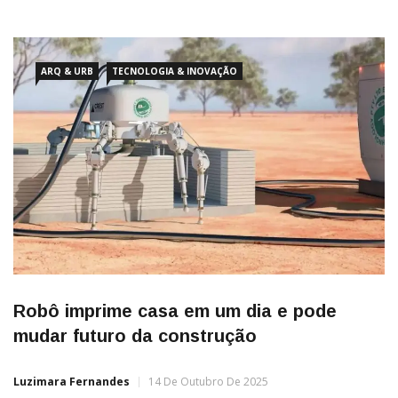
impacto ambiental, uma vez que depende de materiais como
cimento e aço, responsáveis ​​por 18% das emissões globais.
Mas,
ARQ & URB
TECNOLOGIA & INOVAÇÃO
Robô imprime casa em um dia e pode
mudar futuro da construção
Luzimara Fernandes
14 De Outubro De 2025