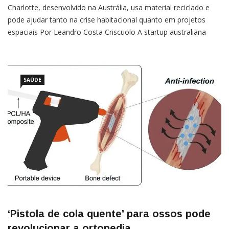
Charlotte, desenvolvido na Austrália, usa material reciclado e
pode ajudar tanto na crise habitacional quanto em projetos
espaciais Por Leandro Costa Criscuolo A startup australiana
Crest Robotics, em parceria com a Earthbuilt Technology,
apresentou o robô Charlotte, projetado para imprimir em 3D
uma casa de 200 m² em apenas um dia — operando na
velocidade equivalente a
SAÚDE
‘Pistola de cola quente’ para ossos pode
revolucionar a ortopedia