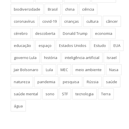
biodiversidade
Brasil
china
ciência
coronavírus
covid-19
crianças
cultura
câncer
cérebro
descoberta
Donald Trump
economia
educação
espaço
Estados Unidos
Estudo
EUA
governo Lula
história
inteligência artificial
Israel
Jair Bolsonaro
Lula
MEC
meio ambiente
Nasa
natureza
pandemia
pesquisa
Rússia
saúde
saúde mental
sono
STF
tecnologia
Terra
água