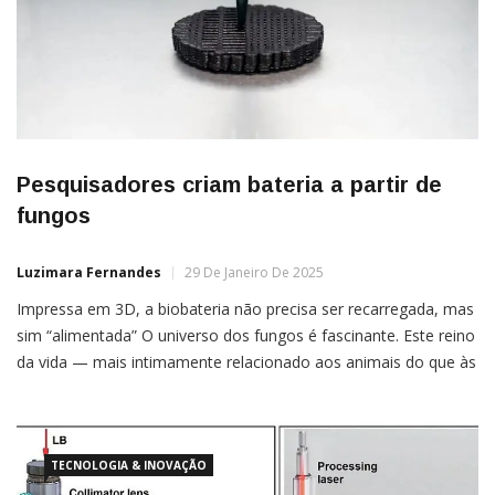
Pesquisadores criam bateria a partir de
fungos
Luzimara Fernandes
29 De Janeiro De 2025
Impressa em 3D, a biobateria não precisa ser recarregada, mas
sim “alimentada” O universo dos fungos é fascinante. Este reino
da vida — mais intimamente relacionado aos animais do que às
plantas — abrange uma enorme variedade. Tudo pode ser
encontrado: de cogumelos comestíveis a mofos, de vida
unicelular ao maior organismo da Terra, de […]
TECNOLOGIA & INOVAÇÃO