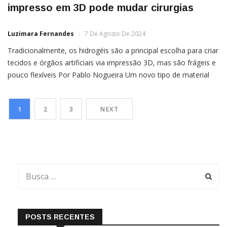
impresso em 3D pode mudar cirurgias
Luzimara Fernandes
7 De Agosto De 2024
Tradicionalmente, os hidrogéis são a principal escolha para criar
tecidos e órgãos artificiais via impressão 3D, mas são frágeis e
pouco flexíveis Por Pablo Nogueira Um novo tipo de material
impresso em 3D, que funciona como se fosse o tradicional
Band-aid, tem o potencial de tratar doenças do coração, ou até
1
2
3
NEXT
de outras partes do […]
POSTS RECENTES