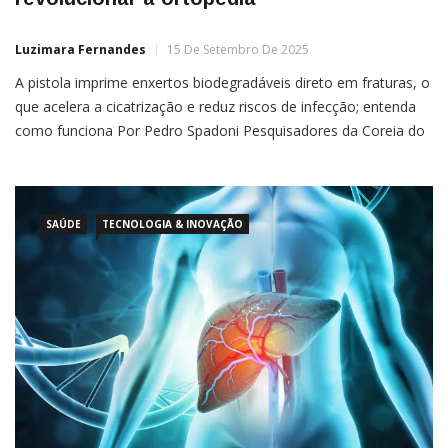
Luzimara Fernandes
15 De Setembro De 2025
A pistola imprime enxertos biodegradáveis direto em fraturas, o
que acelera a cicatrização e reduz riscos de infecção; entenda
como funciona Por Pedro Spadoni Pesquisadores da Coreia do
Sul e dos Estados Unidos desenvolveram um dispositivo
curioso: uma espécie de pistola de cola quente modificada
capaz de imprimir enxertos ósseos biodegradáveis diretamente
em fraturas
SAÚDE
TECNOLOGIA & INOVAÇÃO