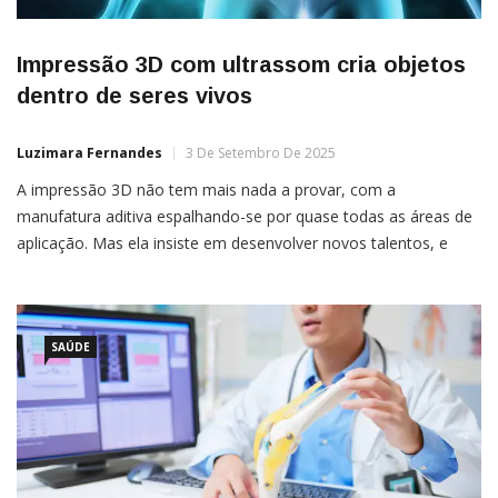
Impressão 3D com ultrassom cria objetos
dentro de seres vivos
Luzimara Fernandes
3 De Setembro De 2025
A impressão 3D não tem mais nada a provar, com a
manufatura aditiva espalhando-se por quase todas as áreas de
aplicação. Mas ela insiste em desenvolver novos talentos, e
uma nova tecnologia ultrassônica promete agora nada menos
do que imprimir dispositivos médicos dentro do corpo humano
— até mesmo dentro do coração.Elham Davoodi e colegas […]
SAÚDE