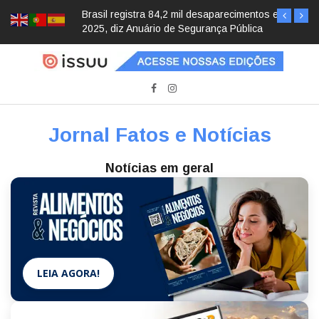
Brasil registra 84,2 mil desaparecimentos em
2025, diz Anuário de Segurança Pública
Jornal Fatos e Notícias
Notícias em geral
LEIA AGORA!