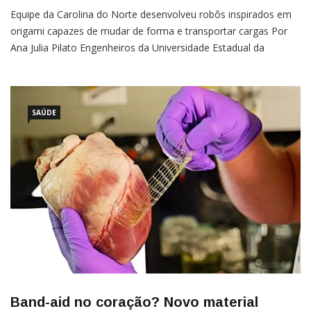
Equipe da Carolina do Norte desenvolveu robôs inspirados em
origami capazes de mudar de forma e transportar cargas Por
Ana Julia Pilato Engenheiros da Universidade Estadual da
Carolina do Norte criaram robôs que parecem ter saído
diretamente da franquia Transformers. Com design inspirado na
arte de origami, a invenção consegue mudar de forma para
mais de mil […]
SAÚDE
Band-aid no coração? Novo material