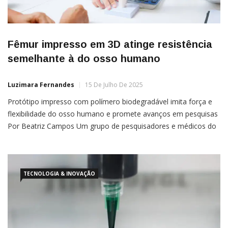
Fêmur impresso em 3D atinge resistência
semelhante à do osso humano
Luzimara Fernandes
15 De Julho De 2025
Protótipo impresso com polímero biodegradável imita força e
flexibilidade do osso humano e promete avanços em pesquisas
Por Beatriz Campos Um grupo de pesquisadores e médicos do
Texas conseguiu recriar parte de um fêmur humano por meio
da impressão 3D. Esse tipo de impressão não é, em si, uma
novidade. Mas esse novo protótipo é […]
TECNOLOGIA & INOVAÇÃO