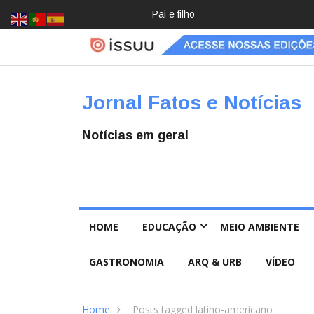
Pai e filho
Crochê,
jardinage
m, diário:
mulheres
estão
redescob
Jornal Fatos e Notícias
rindo
hobbies
para
Notícias em geral
desacele
rar
HOME
EDUCAÇÃO
MEIO AMBIENTE
GASTRONOMIA
ARQ & URB
VÍDEO
Home
Posts tagged latino-americano