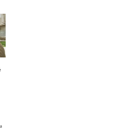
é
 a
a