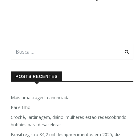
desenvolveram uma máquina de lavar ecológica. O produto
reutiliza a água que cai do chuveiro para lavar roupas. Batizada
de
POSTS RECENTES
Mais uma tragédia anunciada
Pai e filho
Crochê, jardinagem, diário: mulheres estão redescobrindo
hobbies para desacelerar
Brasil registra 84,2 mil desaparecimentos em 2025, diz