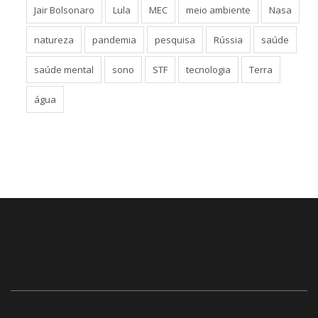
Jair Bolsonaro
Lula
MEC
meio ambiente
Nasa
natureza
pandemia
pesquisa
Rússia
saúde
saúde mental
sono
STF
tecnologia
Terra
água