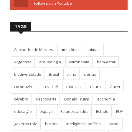
Follow us on Youtube
TAGS
Alexandre de Moraes
amazônia
animais
Argentina
arqueologia
Astronomia
bem-estar
biodiversidade
Brasil
china
ciência
coronavírus
covid-19
crianças
cultura
câncer
cérebro
descoberta
Donald Trump
economia
educação
espaço
Estados Unidos
Estudo
EUA
governo Lula
história
inteligência artificial
Israel