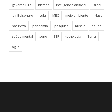
governo Lula
história
inteligência artificial
Israel
Jair Bolsonaro
Lula
MEC
meio ambiente
Nasa
natureza
pandemia
pesquisa
Rússia
saúde
saúde mental
sono
STF
tecnologia
Terra
água