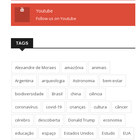
Youtube
Follow us on Youtube
TAGS
Alexandre de Moraes
amazônia
animais
Argentina
arqueologia
Astronomia
bem-estar
biodiversidade
Brasil
china
ciência
coronavírus
covid-19
crianças
cultura
câncer
cérebro
descoberta
Donald Trump
economia
educação
espaço
Estados Unidos
Estudo
EUA