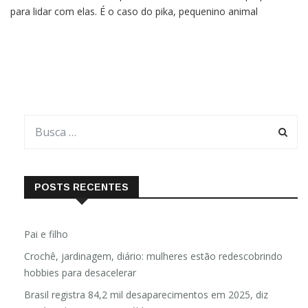
natureza em diversos aspectos, há seres vivos mais preparados
para lidar com elas. É o caso do pika, pequenino animal
conhecido também como lebre-assobiadora que habita o norte
do nosso continente, sobretudo regiões frias e
POSTS RECENTES
Pai e filho
Crochê, jardinagem, diário: mulheres estão redescobrindo
hobbies para desacelerar