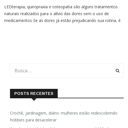
LEDterapia, quiropraxia e osteopatia são alguns tratamentos
naturais realizados para o alívio das dores sem o uso de
medicamentos Se as dores já estão prejudicando sua rotina, é
hora de buscar um tratamento. Em muitos casos, não é
necessário o uso de medicamentos — outros procedimentos,
mais naturais, são capazes de promover alívio e devolver […]
POSTS RECENTES
Crochê, jardinagem, diário: mulheres estão redescobrindo
hobbies para desacelerar