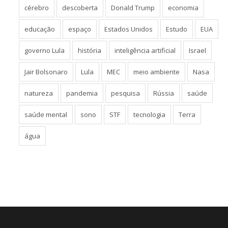
cérebro
descoberta
Donald Trump
economia
educação
espaço
Estados Unidos
Estudo
EUA
governo Lula
história
inteligência artificial
Israel
Jair Bolsonaro
Lula
MEC
meio ambiente
Nasa
natureza
pandemia
pesquisa
Rússia
saúde
saúde mental
sono
STF
tecnologia
Terra
água