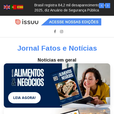
Brasil registra 84,2 mil desaparecimentos em
2025, diz Anuário de Segurança Pública
Jornal Fatos e Notícias
Notícias em geral
LEIA AGORA!