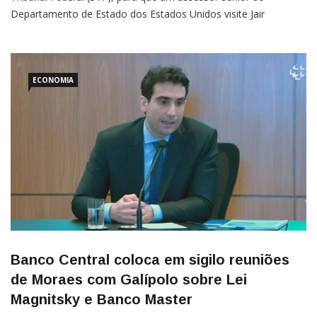
Departamento de Estado dos Estados Unidos visite Jair
Bolsonaro na prisão passou a ser interpretada na imprensa
internacional como um movimento político de pressão do
governo Donald Trump sobre o Judiciário brasileiro.A análise foi
publicada pelo portal […]
ECONOMIA
Banco Central coloca em sigilo reuniões
de Moraes com Galípolo sobre Lei
Magnitsky e Banco Master