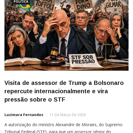
socorro.A tragédia também provocou uma
POLÍTICA
Visita de assessor de Trump a Bolsonaro
repercute internacionalmente e vira
pressão sobre o STF
Luzimara Fernandes
11 De Março De 2026
A autorização do ministro Alexandre de Moraes, do Supremo
Tribunal Federal (STF), para que um assessor sênior do