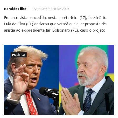
Haroldo Filho
18 De Setembro De 2025
Em entrevista concedida, nesta quarta-feira (17), Luiz Inácio
Lula da Silva (PT) declarou que vetará qualquer proposta de
anistia ao ex-presidente Jair Bolsonaro (PL), caso o projeto
avance e chegue à sua mesa para sanção. A afirmação foi feita
ao canal BBC News Internacional, diretamente do Palácio da
Alvorada. “Pode ter certeza: se chegar para […]
POLÍTICA