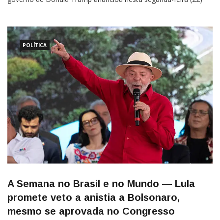
sanções contra a esposa do ministro Alexandre de Moraes, do
Supremo Tribunal Federal (STF), com base na Lei Magnitsky.A
decisão da administração republicana contra Viviane Barci de
Moraes foi […]
POLÍTICA
A Semana no Brasil e no Mundo — Lula
promete veto a anistia a Bolsonaro,
mesmo se aprovada no Congresso