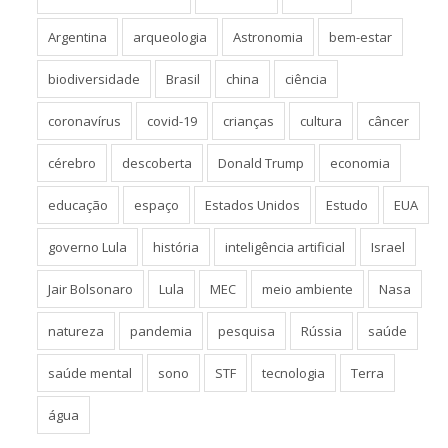
Argentina
arqueologia
Astronomia
bem-estar
biodiversidade
Brasil
china
ciência
coronavírus
covid-19
crianças
cultura
câncer
cérebro
descoberta
Donald Trump
economia
educação
espaço
Estados Unidos
Estudo
EUA
governo Lula
história
inteligência artificial
Israel
Jair Bolsonaro
Lula
MEC
meio ambiente
Nasa
natureza
pandemia
pesquisa
Rússia
saúde
saúde mental
sono
STF
tecnologia
Terra
água