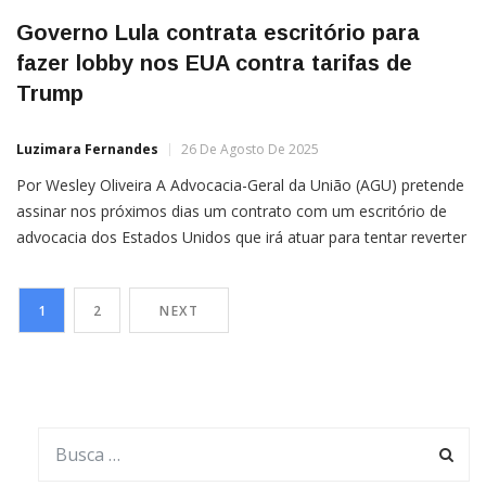
Governo Lula contrata escritório para
fazer lobby nos EUA contra tarifas de
Trump
Luzimara Fernandes
26 De Agosto De 2025
Por Wesley Oliveira A Advocacia-Geral da União (AGU) pretende
assinar nos próximos dias um contrato com um escritório de
advocacia dos Estados Unidos que irá atuar para tentar reverter
as sanções impostas pelo governo de Donald Trump ao Brasil.
Além do tarifaço de 50% aos produtos brasileiros, a empresa irá
1
2
NEXT
fazer lobby contra as punições […]