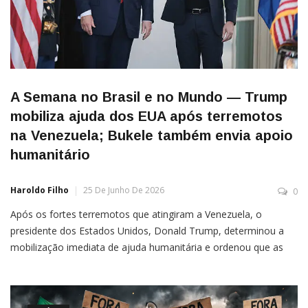
A Semana no Brasil e no Mundo — Trump
mobiliza ajuda dos EUA após terremotos
na Venezuela; Bukele também envia apoio
humanitário
Haroldo Filho
25 De Junho De 2026
0
Após os fortes terremotos que atingiram a Venezuela, o
presidente dos Estados Unidos, Donald Trump, determinou a
mobilização imediata de ajuda humanitária e ordenou que as
agências federais acelerem os preparativos para prestar
assistência ao país. O governo venezuelano agradeceu a
disposição americana em colaborar com as operações de