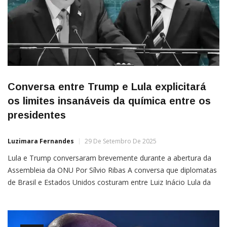
Conversa entre Trump e Lula explicitará
os limites insanáveis da química entre os
presidentes
Luzimara Fernandes
29 De Setembro De 2025
Lula e Trump conversaram brevemente durante a abertura da
Assembleia da ONU Por Sílvio Ribas A conversa que diplomatas
de Brasil e Estados Unidos costuram entre Luiz Inácio Lula da
Silva (PT) e Donald Trump, prevista para os próximos dias,
dificilmente repetirá a “excelente química” exibida no brevíssimo
e informal encontro dos presidentes nos bastidores da ONU […]