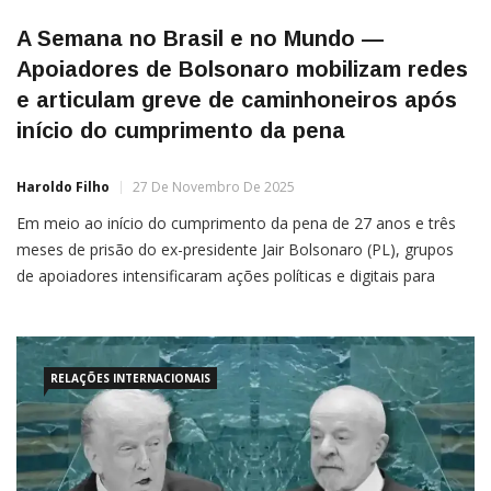
A Semana no Brasil e no Mundo —
Apoiadores de Bolsonaro mobilizam redes
e articulam greve de caminhoneiros após
início do cumprimento da pena
Haroldo Filho
27 De Novembro De 2025
Em meio ao início do cumprimento da pena de 27 anos e três
meses de prisão do ex-presidente Jair Bolsonaro (PL), grupos
de apoiadores intensificaram ações políticas e digitais para
pressionar pela sua soltura. A mais recente mobilização parte
de uma página no Instagram identificada como base de fãs do
deputado Eduardo Bolsonaro (PL-SP), com […]
RELAÇÕES INTERNACIONAIS