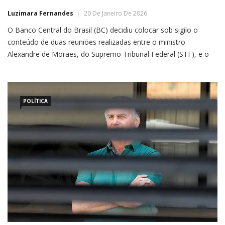
Luzimara Fernandes
20 De Janeiro De 2026
O Banco Central do Brasil (BC) decidiu colocar sob sigilo o
conteúdo de duas reuniões realizadas entre o ministro
Alexandre de Moraes, do Supremo Tribunal Federal (STF), e o
presidente da autarquia, Gabriel Galípolo, alegando riscos à
“segurança da sociedade e do Estado”. A informação foi
revelada pelo site O Antagonista, com base em resposta […]
POLÍTICA