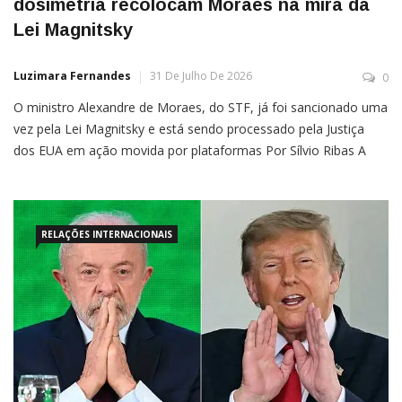
dosimetria recolocam Moraes na mira da
Lei Magnitsky
Luzimara Fernandes
31 De Julho De 2026
0
O ministro Alexandre de Moraes, do STF, já foi sancionado uma
vez pela Lei Magnitsky e está sendo processado pela Justiça
dos EUA em ação movida por plataformas Por Sílvio Ribas A
decisão do presidente dos Estados Unidos, Donald Trump,
de prorrogar por mais um ano o estado de emergência
RELAÇÕES INTERNACIONAIS