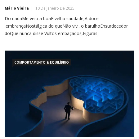
Mário Vieira
10 De Janeiro De 2025
Do nadaMe veio a boaE velha saudade,A doce
lembrançaNostálgica do queNão vivi, o barulhoEnsurdecedor
doQue nunca disse Vultos embaçados,Figuras
desconexas,Bolhas ilusórias eMomentos fugidiosDe pura
felicidade Cacos de insólitaMemória e banhosCaudalosos de
alegriaE espumas de raraFelicidade DevaneiosEsparsos,
sonhosIrrealizáveis ePensamentosRomânticos,Seguidos
COMPORTAMENTO & EQUILÍBRIO
deEspasmos