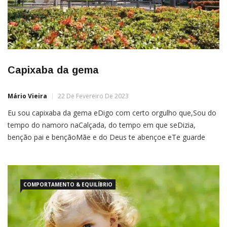
Capixaba da gema
Mário Vieira
22 De Fevereiro De 2023
Eu sou capixaba da gema eDigo com certo orgulho que,Sou do
tempo do namoro naCalçada, do tempo em que seDizia,
benção pai e bençãoMãe e do Deus te abençoe eTe guarde
meu filho, amém Eu sou do tempo do famosoBar Santos, do
“Bar Quibe deOuro”, do passeio no ParqueMoscoso e do café
da padariaMonte Líbano […]
COMPORTAMENTO & EQUILÍBRIO