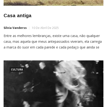
Casa antiga
Silvia Vanderss
10 De Abril De 2025
Entre as melhores lembranças, existe uma casa, não qualquer
casa, mas aquela que meus antepassados viveram, ela carrega
a marca do suor em cada parede e cada pedaço que ainda se
mantém de pé. Hoje, as ruínas a revestem de um modo
melancólico, contudo, os meus olhos a veem em auge e glória.
Em partes […]
CULTURA