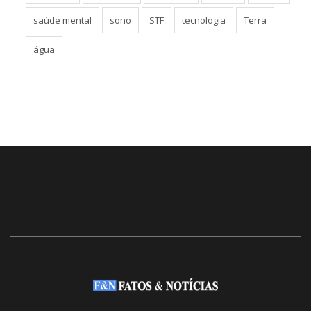
saúde mental
sono
STF
tecnologia
Terra
água