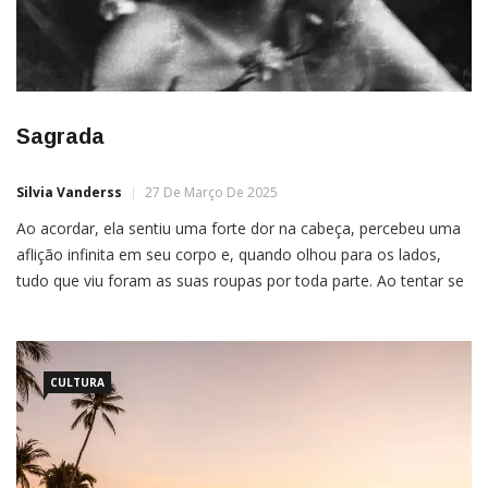
Sagrada
Silvia Vanderss
27 De Março De 2025
Ao acordar, ela sentiu uma forte dor na cabeça, percebeu uma
aflição infinita em seu corpo e, quando olhou para os lados,
tudo que viu foram as suas roupas por toda parte. Ao tentar se
mexer, notou que o seu corpo estava amarrado a uma imensa
árvore. Uma corda grossa e escura fazia voltas desde […]
CULTURA