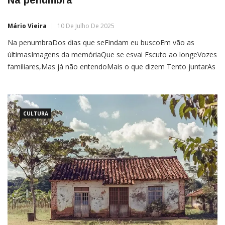
Na penumbra
Mário Vieira
10 De Julho De 2025
Na penumbraDos dias que seFindam eu buscoEm vão as
últimasImagens da memóriaQue se esvai Escuto ao longeVozes
familiares,Mas já não entendoMais o que dizem Tento juntarAs
lembranças queMe falham e catarOs cacos de
estóriasIncompletas As coisas poucoA pouco vãoPerdendo o
sentidoE quase nada maisImporta de verdade Ouço
músicasQue me fazem viajarAo passado venturosoCheio de
CULTURA