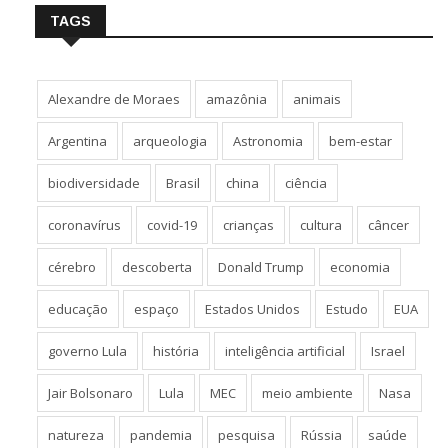
TAGS
Alexandre de Moraes
amazônia
animais
Argentina
arqueologia
Astronomia
bem-estar
biodiversidade
Brasil
china
ciência
coronavírus
covid-19
crianças
cultura
câncer
cérebro
descoberta
Donald Trump
economia
educação
espaço
Estados Unidos
Estudo
EUA
governo Lula
história
inteligência artificial
Israel
Jair Bolsonaro
Lula
MEC
meio ambiente
Nasa
natureza
pandemia
pesquisa
Rússia
saúde