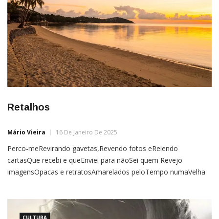
Retalhos
Mário Vieira
16 De Janeiro De 2025
Perco-meRevirando gavetas,Revendo fotos eRelendo
cartasQue recebi e queEnviei para nãoSei quem Revejo
imagensOpacas e retratosAmarelados peloTempo numaVelha
gaveta doQuarto Forço a memóriaNuma viagem inglóriaE
insisto em vãoRememorar o passado Lembro de paixõesQue
se foram, revisitoAntigos amores dosQuais já nem meLembro
o nome eRevejo lugares queJá não existem mais
CULTURA