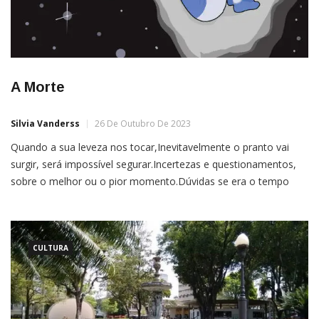
A Morte
Silvia Vanderss
26 De Outubro De 2023
Quando a sua leveza nos tocar,Inevitavelmente o pranto vai
surgir, será impossível segurar.Incertezas e questionamentos,
sobre o melhor ou o pior momento.Dúvidas se era o tempo
exato para ela nos abordar.Nem mesmo ao final de uma dor,
para findar-se um sofrimento,Ela é aceita como um
alento.Nada aplacará a saudade, nem mesmo o atuar de um
[…]
CULTURA