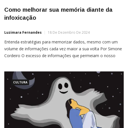
Como melhorar sua memória diante da
infoxicação
Luzimara Fernandes
18 De Dezembro De 2024
Entenda estratégias para memorizar dados, mesmo com um
volume de informações cada vez maior a sua volta Por Simone
Cordeiro O excesso de informações que permeiam o nosso
cotidiano, traz um efeito tóxico sobre a nossa mente. E isso
resulta em um problema chamado de infoxicação, que é a
junção de intoxicação e informação. Diante […]
CULTURA