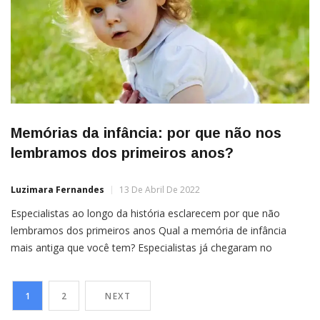
Memórias da infância: por que não nos
lembramos dos primeiros anos?
Luzimara Fernandes
13 De Abril De 2022
Especialistas ao longo da história esclarecem por que não
lembramos dos primeiros anos Qual a memória de infância
mais antiga que você tem? Especialistas já chegaram no
consenso de que o ser humano costuma lembrar do que
aconteceu apenas a partir dos três anos de idade. Algumas
1
2
NEXT
pessoas pensam que são capazes de recordar momentos […]