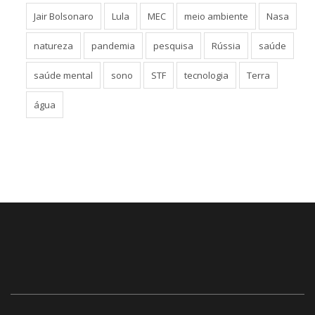
Jair Bolsonaro
Lula
MEC
meio ambiente
Nasa
natureza
pandemia
pesquisa
Rússia
saúde
saúde mental
sono
STF
tecnologia
Terra
água