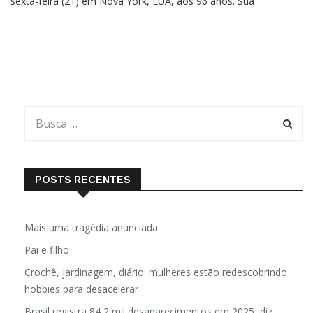
sexta-feira (21) em Nova York, EUA, aos 96 anos. Sua
assessora, Sylvia Weiner, anunciou sua morte, sem informar a
causa, de acordo com o jornal The New York Times.Em
fevereiro
POSTS RECENTES
Mais uma tragédia anunciada
Pai e filho
Crochê, jardinagem, diário: mulheres estão redescobrindo
hobbies para desacelerar
Brasil registra 84,2 mil desaparecimentos em 2025, diz