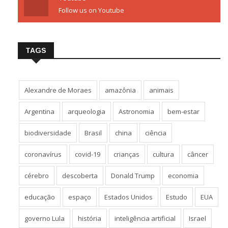
Follow us on Youtube
TAGS
Alexandre de Moraes
amazônia
animais
Argentina
arqueologia
Astronomia
bem-estar
biodiversidade
Brasil
china
ciência
coronavírus
covid-19
crianças
cultura
câncer
cérebro
descoberta
Donald Trump
economia
educação
espaço
Estados Unidos
Estudo
EUA
governo Lula
história
inteligência artificial
Israel