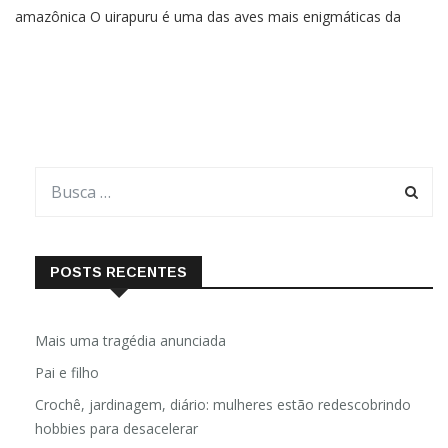
amazônica O uirapuru é uma das aves mais enigmáticas da
Amazônia. Discreto, difícil de ser visto e ainda mais raro de ser
ouvido, pois ele guarda uma característica única: canta
POSTS RECENTES
Mais uma tragédia anunciada
Pai e filho
Crochê, jardinagem, diário: mulheres estão redescobrindo
hobbies para desacelerar