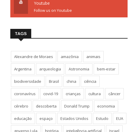
Youtube
Follow us on Youtube
TAGS
Alexandre de Moraes
amazônia
animais
Argentina
arqueologia
Astronomia
bem-estar
biodiversidade
Brasil
china
ciência
coronavírus
covid-19
crianças
cultura
câncer
cérebro
descoberta
Donald Trump
economia
educação
espaço
Estados Unidos
Estudo
EUA
governo Lula
história
inteligência artificial
Israel