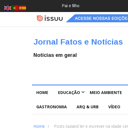
Pai e filho
Crochê,
jardinage
m, diário:
mulheres
estão
redescob
Jornal Fatos e Notícias
rindo
hobbies
para
Notícias em geral
desacele
rar
HOME
EDUCAÇÃO
MEIO AMBIENTE
GASTRONOMIA
ARQ & URB
VÍDEO
Home
Posts tagged ler e escrever na idade ce