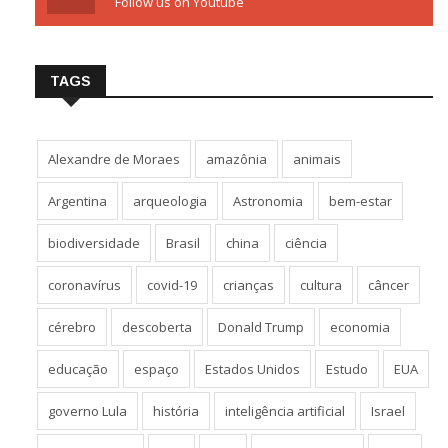
Follow us on Youtube
TAGS
Alexandre de Moraes
amazônia
animais
Argentina
arqueologia
Astronomia
bem-estar
biodiversidade
Brasil
china
ciência
coronavírus
covid-19
crianças
cultura
câncer
cérebro
descoberta
Donald Trump
economia
educação
espaço
Estados Unidos
Estudo
EUA
governo Lula
história
inteligência artificial
Israel