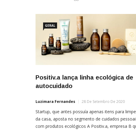
GERAL
Positiv.a lança linha ecológica de
autocuidado
Luzimara Fernandes
28 De Setembro De 2020
Startup, que antes possuía apenas itens para limp
da casa, aposta no segmento de cuidados pessoai
com produtos ecológicos A Positiv.a, empresa B q
cria soluções para cuidar da casa, do corpo e da