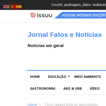
cobrindo hobbies para desacelerar
Brasil registra 84,2 mil desaparec
Pública
Jornal Fatos e Notícias
Notícias em geral
HOME
EDUCAÇÃO
MEIO AMBIENTE
GASTRONOMIA
ARQ & URB
VÍDEO
Home
Posts tagged linha de autocuidado