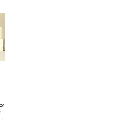
eza
s
ue