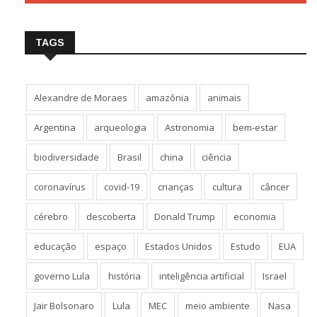
Follow us on Youtube
TAGS
Alexandre de Moraes
amazônia
animais
Argentina
arqueologia
Astronomia
bem-estar
biodiversidade
Brasil
china
ciência
coronavírus
covid-19
crianças
cultura
câncer
cérebro
descoberta
Donald Trump
economia
educação
espaço
Estados Unidos
Estudo
EUA
governo Lula
história
inteligência artificial
Israel