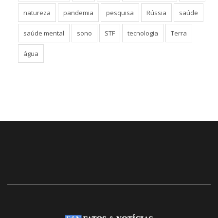
Jair Bolsonaro
Lula
MEC
meio ambiente
Nasa
natureza
pandemia
pesquisa
Rússia
saúde
saúde mental
sono
STF
tecnologia
Terra
água