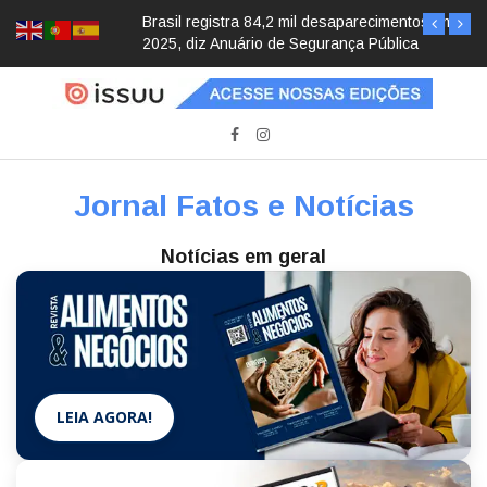
Brasil registra 84,2 mil desaparecimentos em
2025, diz Anuário de Segurança Pública
Jornal Fatos e Notícias
Notícias em geral
LEIA AGORA!