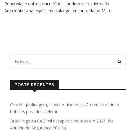
Rondônia, e outros cinco répteis podem ser extintos da
Amazônia Uma espécie de calango, encontrada no Mato
Grosso e em Rondônia, e outros cinco répteis podem ser
extintos da Amazônia. Das 80 espécies de répteis oficialmente
consideradas
POSTS RECENTES
Crochê, jardinagem, diário: mulheres estão redescobrindo
hobbies para desacelerar
Brasil registra 84,2 mil desaparecimentos em 2025, diz
Anuário de Segurança Pública