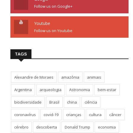
Follow us on Google+
Youtube
Follow us on Youtube
TAGS
Alexandre de Moraes
amazônia
animais
Argentina
arqueologia
Astronomia
bem-estar
biodiversidade
Brasil
china
ciência
coronavírus
covid-19
crianças
cultura
câncer
cérebro
descoberta
Donald Trump
economia