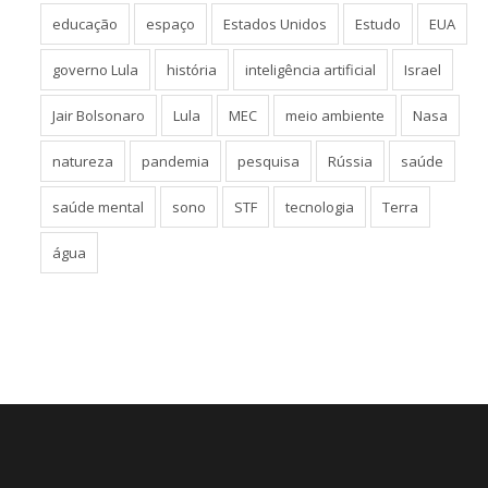
educação
espaço
Estados Unidos
Estudo
EUA
governo Lula
história
inteligência artificial
Israel
Jair Bolsonaro
Lula
MEC
meio ambiente
Nasa
natureza
pandemia
pesquisa
Rússia
saúde
saúde mental
sono
STF
tecnologia
Terra
água