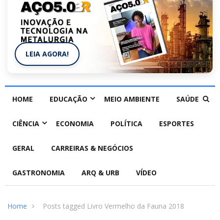
LEIA AGORA!
HOME
EDUCAÇÃO
MEIO AMBIENTE
SAÚDE
CIÊNCIA
ECONOMIA
POLÍTICA
ESPORTES
GERAL
CARREIRAS & NEGÓCIOS
GASTRONOMIA
ARQ & URB
VÍDEO
Home
Posts tagged Livro Vermelho da Fauna 2018