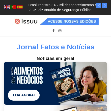
Brasil registra 84,2 mil desaparecimentos em
2025, diz Anuário de Segurança Pública
Jornal Fatos e Notícias
Notícias em geral
LEIA AGORA!