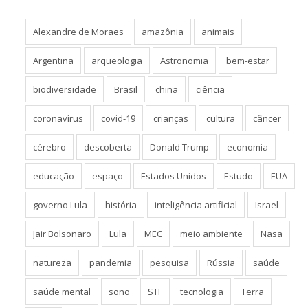
Alexandre de Moraes
amazônia
animais
Argentina
arqueologia
Astronomia
bem-estar
biodiversidade
Brasil
china
ciência
coronavírus
covid-19
crianças
cultura
câncer
cérebro
descoberta
Donald Trump
economia
educação
espaço
Estados Unidos
Estudo
EUA
governo Lula
história
inteligência artificial
Israel
Jair Bolsonaro
Lula
MEC
meio ambiente
Nasa
natureza
pandemia
pesquisa
Rússia
saúde
saúde mental
sono
STF
tecnologia
Terra