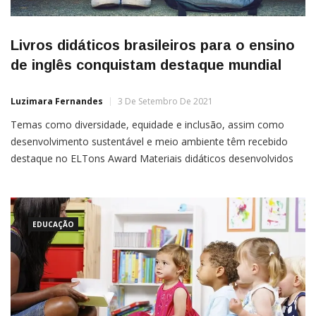
Livros didáticos brasileiros para o ensino
de inglês conquistam destaque mundial
Luzimara Fernandes
3 De Setembro De 2021
Temas como diversidade, equidade e inclusão, assim como
desenvolvimento sustentável e meio ambiente têm recebido
destaque no ELTons Award Materiais didáticos desenvolvidos
por editoras brasileiras têm se destacado e recebido
premiações do ELTons Award, concurso mundial feito pelo
British Council (organização internacional do Reino Unido para
relações culturais e
EDUCAÇÃO