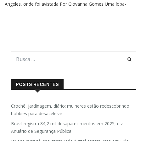
Angeles, onde foi avistada Por Giovanna Gomes Uma loba-
cinzenta percorreu mais de 800 quilômetros, atravessando
cadeias montanhosas, áreas desérticas e grandes rodovias em
busca de um
POSTS RECENTES
Crochê, jardinagem, diário: mulheres estão redescobrindo
hobbies para desacelerar
Brasil registra 84,2 mil desaparecimentos em 2025, diz
Anuário de Segurança Pública