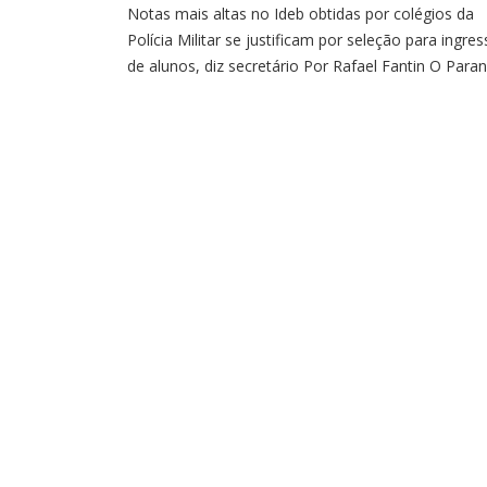
Notas mais altas no Ideb obtidas por colégios da
Polícia Militar se justificam por seleção para ingre
de alunos, diz secretário Por Rafael Fantin O Para
manteve a liderança no ranking dos estados no Índ
de Desenvolvimento da Educação Básica (Ideb) do
Ensino Médio, pelo segundo ano