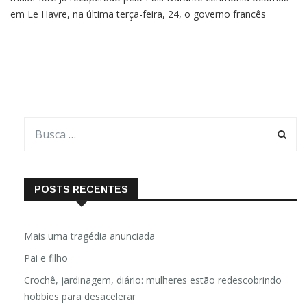
em Le Havre, na última terça-feira, 24, o governo francês
oficializou a devolução de 998 peças do período Cretáceo
contrabandeadas do Brasil, contando com cientistas em ambas
as
POSTS RECENTES
Mais uma tragédia anunciada
Pai e filho
Crochê, jardinagem, diário: mulheres estão redescobrindo
hobbies para desacelerar