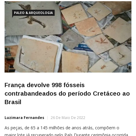
PALEO & ARQUEOLOGIA
França devolve 998 fósseis
contrabandeados do período Cretáceo ao
Brasil
Luzimara Fernandes
26 De Maio De 2022
As peças, de 65 a 145 milhões de anos atrás, compõem o
maior lote já recuperado pelo País Durante cerimônia ocorrida