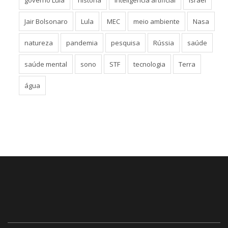
governo Lula
história
inteligência artificial
Israel
Jair Bolsonaro
Lula
MEC
meio ambiente
Nasa
natureza
pandemia
pesquisa
Rússia
saúde
saúde mental
sono
STF
tecnologia
Terra
água