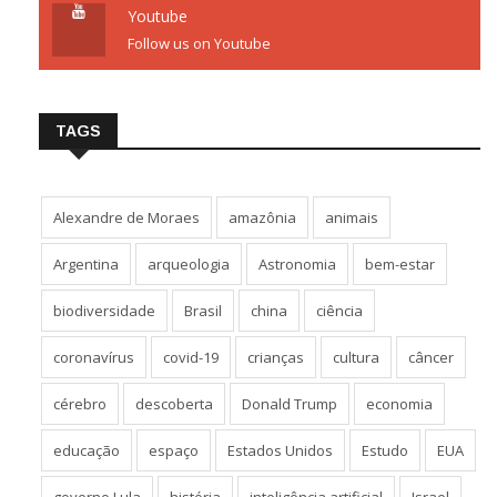
Youtube
Follow us on Youtube
TAGS
Alexandre de Moraes
amazônia
animais
Argentina
arqueologia
Astronomia
bem-estar
biodiversidade
Brasil
china
ciência
coronavírus
covid-19
crianças
cultura
câncer
cérebro
descoberta
Donald Trump
economia
educação
espaço
Estados Unidos
Estudo
EUA