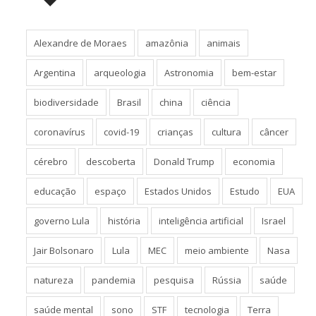
Alexandre de Moraes
amazônia
animais
Argentina
arqueologia
Astronomia
bem-estar
biodiversidade
Brasil
china
ciência
coronavírus
covid-19
crianças
cultura
câncer
cérebro
descoberta
Donald Trump
economia
educação
espaço
Estados Unidos
Estudo
EUA
governo Lula
história
inteligência artificial
Israel
Jair Bolsonaro
Lula
MEC
meio ambiente
Nasa
natureza
pandemia
pesquisa
Rússia
saúde
saúde mental
sono
STF
tecnologia
Terra