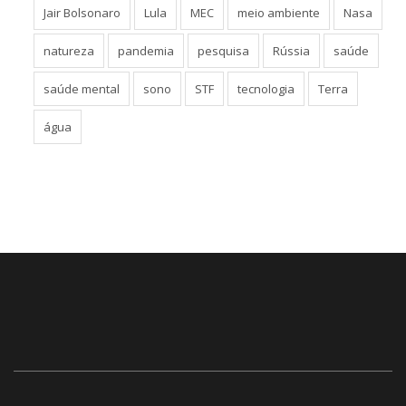
Jair Bolsonaro
Lula
MEC
meio ambiente
Nasa
natureza
pandemia
pesquisa
Rússia
saúde
saúde mental
sono
STF
tecnologia
Terra
água