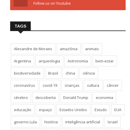
Follow us on Youtube
TAGS
Alexandre de Moraes
amazônia
animais
Argentina
arqueologia
Astronomia
bem-estar
biodiversidade
Brasil
china
ciência
coronavírus
covid-19
crianças
cultura
câncer
cérebro
descoberta
Donald Trump
economia
educação
espaço
Estados Unidos
Estudo
EUA
governo Lula
história
inteligência artificial
Israel