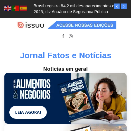
Brasil registra 84,2 mil desaparecimentos em
2025, diz Anuário de Segurança Pública
Jornal Fatos e Notícias
Notícias em geral
LEIA AGORA!