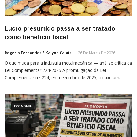
Lucro presumido passa a ser tratado
como benefício fiscal
Rogerio Fernandes E Kalyne Calais
26 De Março De 2026
O que muda para a indústria metalmecânica — análise crítica da
Lei Complementar 224/2025 A promulgação da Lei
Complementar n.º 224, em dezembro de 2025, trouxe uma
mudança relevante para o sistema tributário brasileiro e
acendeu um alerta entre empresas industriais. A nova legislação
entrou em vigor em janeiro de 2026 e passou a classificar […]
ECONOMIA