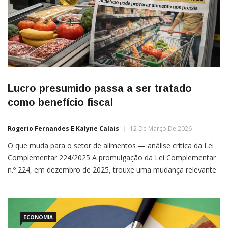
Lucro presumido passa a ser tratado
como benefício fiscal
Rogerio Fernandes E Kalyne Calais
12 De Março De 2026
O que muda para o setor de alimentos — análise crítica da Lei
Complementar 224/2025 A promulgação da Lei Complementar
n.º 224, em dezembro de 2025, trouxe uma mudança relevante
para o sistema tributário brasileiro e acendeu um alerta entre
empresas do setor de alimentos. A nova legislação entrou em
vigor em janeiro de 2026 […]
ECONOMIA