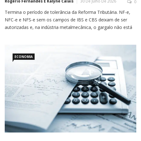
Rogerio Fernandes E Kalyne Calais
30 De Julho De 2026
0
Termina o período de tolerância da Reforma Tributária. NF-e,
NFC-e e NFS-e sem os campos de IBS e CBS deixam de ser
autorizadas e, na indústria metalmecânica, o gargalo não está
no software: está no cadastro de produtos Durante sete meses
o empresário conviveu com uma ambiguidade confortável.
ECONOMIA