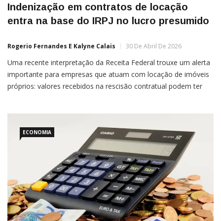
Indenização em contratos de locação
entra na base do IRPJ no lucro presumido
Rogerio Fernandes E Kalyne Calais
30 De Abril De 2026
Uma recente interpretação da Receita Federal trouxe um alerta
importante para empresas que atuam com locação de imóveis
próprios: valores recebidos na rescisão contratual podem ter
impacto direto na tributação.De acordo com a Solução de
Consulta COSIT n.º 61/2026, quando a locatária paga valores à
pessoa jurídica locadora por descumprimento contratual
especificamente nos
ECONOMIA